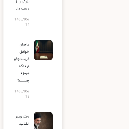
بزرگی را از
دست داد
1405/05/
14
ماجرای
«توافق
قریب‌الوقو
ع تنگه
هرمز»
چیست؟
1405/05/
13
دفتر رهبر
انقلاب: