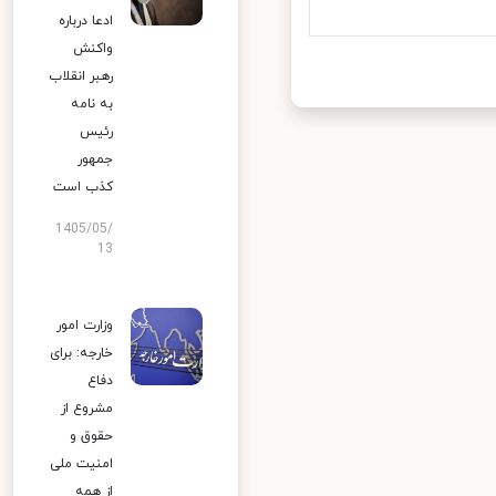
ادعا درباره
واکنش
رهبر انقلاب
به نامه
رئیس
جمهور
کذب است
1405/05/
13
وزارت امور
خارجه: برای
دفاع
مشروع از
حقوق و
امنیت ملی
از همه