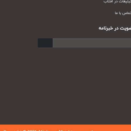
یغات در آفتاب
س با ما
ت در خبرنامه
ارسال