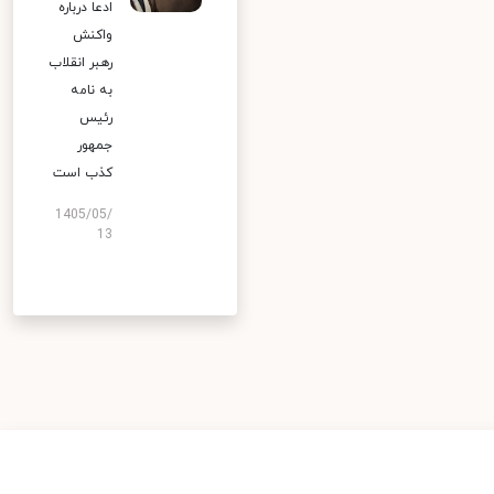
ادعا درباره
واکنش
رهبر انقلاب
به نامه
رئیس
جمهور
کذب است
1405/05/
13