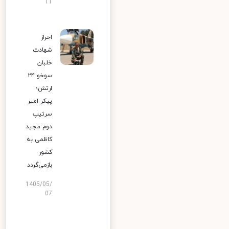
11
احراز
شهادت
خلبان
سوخو ۲۴
ارتش؛
پیکر امیر
سرتیپ
دوم مجید
کاظمی به
کشور
بازمی‌گردد
1405/05/
07