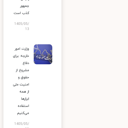
جمهور
کذب است
1405/05/
13
وزارت امور
خارجه: برای
دفاع
مشروع از
حقوق و
امنیت ملی
از همه
ابزارها
استفاده
می‌کنیم
1405/05/