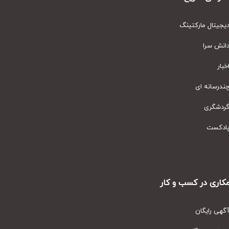
یتال مارکتینگ
نش سرا
ار
رسانه ای
دشگری
دکست
ری در کسب و کار
ی رایگان