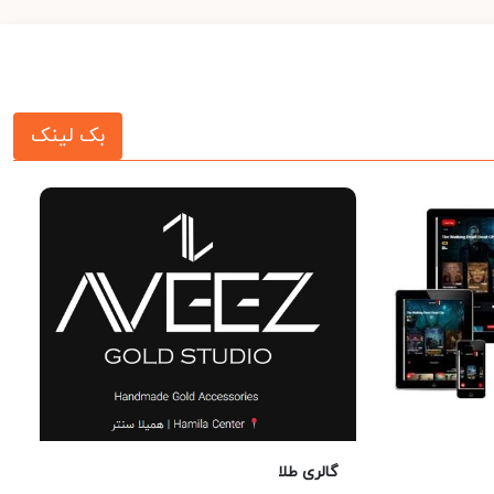
بک لینک
گالری طلا