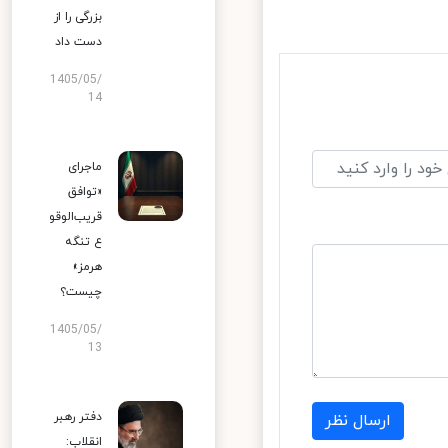
بزرگی را از
دست داد
1405/05/
14
ماجرای
«توافق
قریب‌الوقو
ع تنگه
هرمز»
چیست؟
1405/05/
13
دفتر رهبر
ارسال نظر
انقلاب: