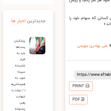
 برای اولین‌بار سود هر نفر یکجا و پیش
 است، حدود ۵۷۵ هزار تومان برای کسانی که سهام خود را
جدیدترین
اخبار ها
.»
پزشکیان:
علی بهادری جهرمی
پست‌ها
باید به
افراد
شایسته
سپرده
https://www.afta
شود، نه
هم‌جناحی‌ه
PRINT
ا / دولت با
شهادت
PDF
رهبر،
پشتوانه