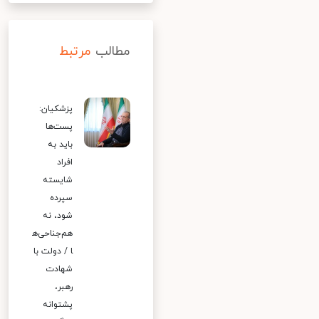
مطالب
مرتبط
پزشکیان:
پست‌ها
باید به
افراد
شایسته
سپرده
شود، نه
هم‌جناحی‌ه
ا / دولت با
شهادت
رهبر،
پشتوانه