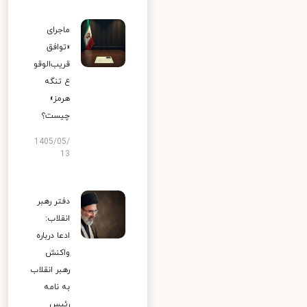
ماجرای
«توافق
قریب‌الوقو
ع تنگه
هرمز»
چیست؟
1405/05/
13
دفتر رهبر
انقلاب:
ادعا درباره
واکنش
رهبر انقلاب
به نامه
رئیس