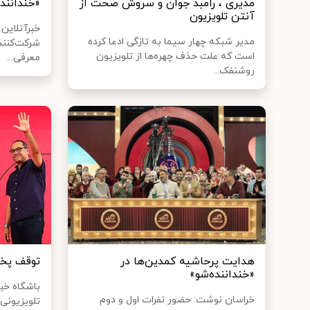
مدیری ، رامبد جوان و سروش صحت از
«خنداننده 
آنتن تلویزیون
مدیر شبکه چهار سیما به تازگی ادعا کرده
شرکت‌کنندگ
است که علت حذف چهره‌ها از تلویزیون
معرفی...
روشنفک...
هدایت پرحاشیه کمدین‌ها در
توقف پخش
«خنداننده‌شو»
باشگاه خبر
خراسان نوشت: حضور نفرات اول و دوم
تلویزیونی