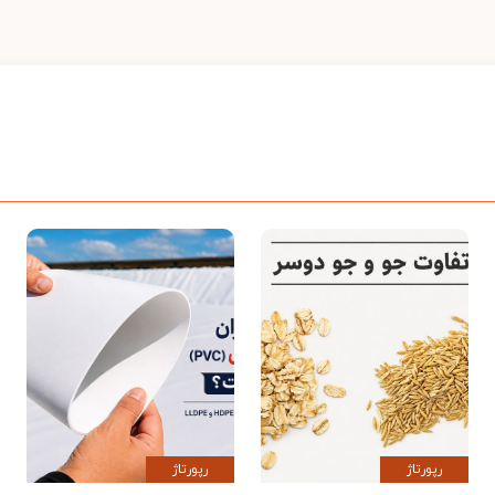
رپورتاژ
رپورتاژ