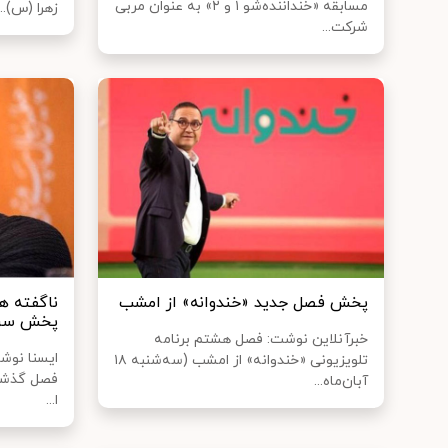
مسابقه «خنداننده‌شو ۱ و ۲» به عنوان مربی
زهرا (س)...
شرکت‌...
پخش فصل جدید «خندوانه» از امشب
ناگفته ها
پخش سری
خبرآنلاین نوشت: فصل هشتم برنامه
ایسنا نوشت
تلویزیونی «خندوانه» از امشب (سه‌شنبه ۱۸
فصل گذشته
آبان‌ماه...
ا...