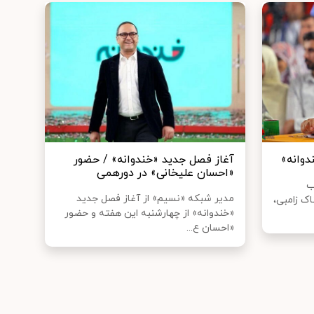
دوانه»
آغاز فصل جدید «خندوانه» / حضور
«احسان علیخانی» در دورهمی
ب
مدیر شبکه «نسیم» از آغاز فصل جدید
اک زامبی،
«خندوانه» از چهارشنبه این هفته و حضور
«احسان ع...