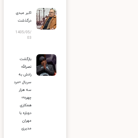
اکبر عبدی
درگذشت
1405/05/
03
بازگشت
نصرالله
رادش به
سریال «مرد
سه هزار
چهره»؛
همکاری
دوباره با
مهران
مدیری