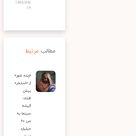
1405/04/
19
مطالب
مرتبط
«زنده شور»
از «استخر»
پیش
افتاد؛
گیشه
سینما به
مرز ۶۰
میلیارد