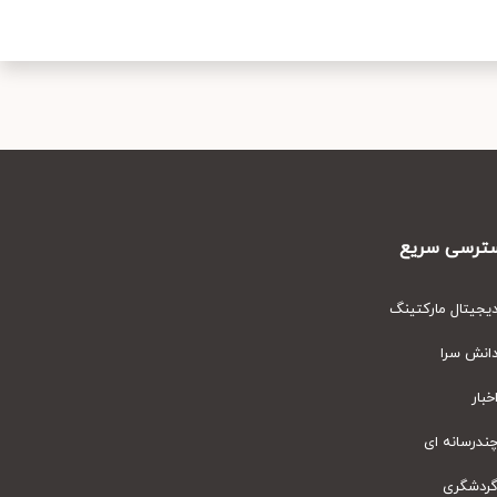
رسی سریع
یتال مارکتینگ
نش سرا
ار
رسانه ای
دشگری