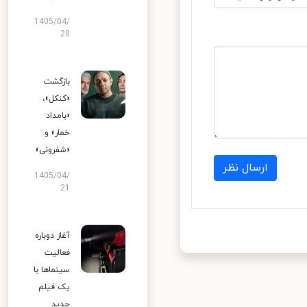
1405/04/
28
بازگشت
«کنکل»،
«بامداد
خمار» و
«شفرونی»
ارسال نظر
1405/04/
21
آغاز دوباره
فعالیت
سینماها با
یک فیلم
جدید