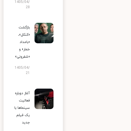
1405/04/
28
بازگشت
«کنکل»،
«بامداد
خمار» و
«شفرونی»
1405/04/
21
آغاز دوباره
فعالیت
سینماها با
یک فیلم
جدید