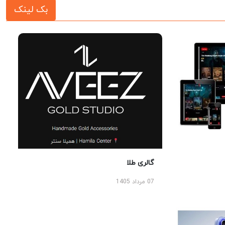
بک لینک
گالری طلا
07 مرداد 1405