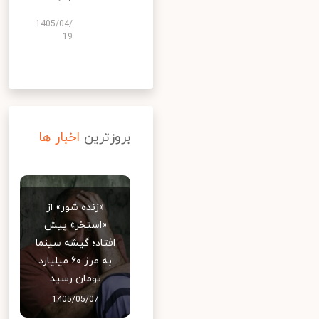
1405/04/
19
بروزترین
اخبار ها
«زنده شور» از
«استخر» پیش
افتاد؛ گیشه سینما
به مرز ۶۰ میلیارد
تومان رسید
1405/05/07