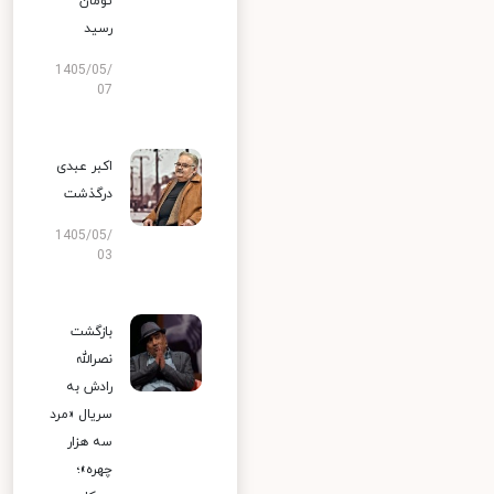
تومان
رسید
1405/05/
07
اکبر عبدی
درگذشت
1405/05/
03
بازگشت
نصرالله
رادش به
سریال «مرد
سه هزار
چهره»؛