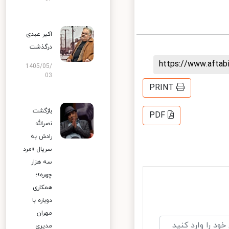
اکبر عبدی
درگذشت
https://www.afta
1405/05/
03
PRINT
بازگشت
PDF
نصرالله
رادش به
سریال «مرد
سه هزار
چهره»؛
همکاری
دوباره با
مهران
مدیری