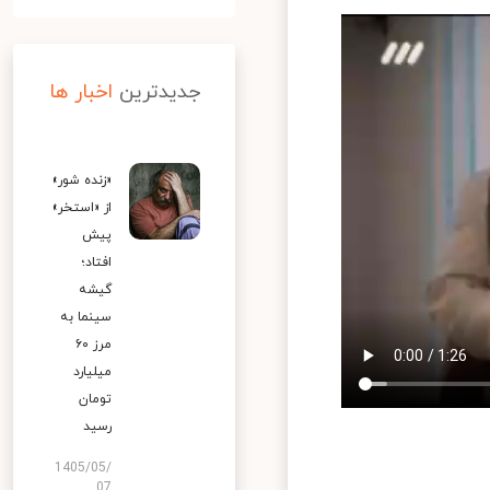
جدیدترین
اخبار ها
«زنده شور»
از «استخر»
پیش
افتاد؛
گیشه
سینما به
مرز ۶۰
میلیارد
تومان
رسید
1405/05/
07