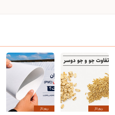
رپورتاژ
رپورتاژ