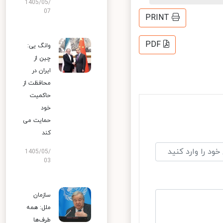
1405/05/
07
PRINT
PDF
وانگ یی:
چین از
ایران در
محافظت از
حاکمیت
خود
حمایت می
کند
1405/05/
03
سازمان
ملل: همه
طرف‌ها