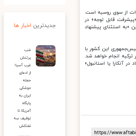
ات از سوی روسیه است.
شرفت قابل توجه» در
جدیدترین
اخبار ها
 «به استثنای پیشنهاد
س‌جمهوری این کشور با
شب
رکیه انجام خواهد شد.
پرتنش
 آنکارا یا استانبول»
غرب آسیا؛
از ادعای
حمله
موشکی
ایران به
پایگاه
آمریکا تا
توقیف سه
نفتکش
https://www.afta