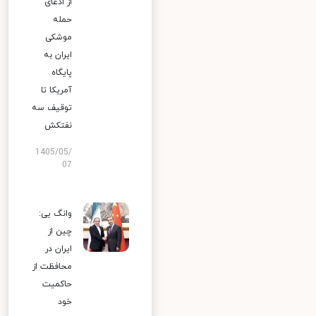
از ادعای
حمله
موشکی
ایران به
پایگاه
آمریکا تا
توقیف سه
نفتکش
1405/05/
07
وانگ یی:
چین از
ایران در
محافظت از
حاکمیت
خود