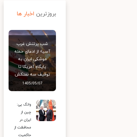
بروزترین
اخبار ها
شب پرتنش غرب
آسیا؛ از ادعای حمله
موشکی ایران به
پایگاه آمریکا تا
توقیف سه نفتکش
1405/05/07
وانگ یی:
چین از
ایران در
محافظت از
حاکمیت