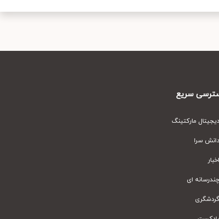
رسی سریع
یتال مارکتینگ
نش سرا
ار
رسانه ای
دشگری