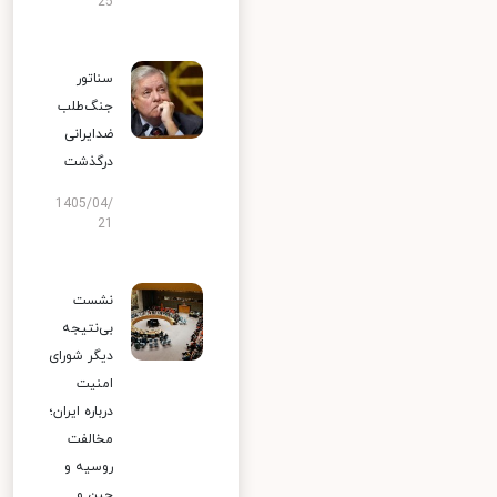
25
سناتور
جنگ‌طلب
ضدایرانی
درگذشت
1405/04/
21
نشست
بی‌نتیجه
دیگر شورای
امنیت
درباره ایران؛
مخالفت
روسیه و
چین و