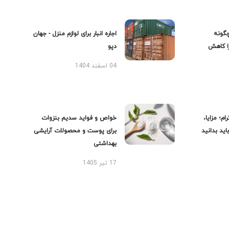
گونه
اجاره انبار برای لوازم منزل - جهان
را کاهش
دپو
04 اسفند 1404
ام؛ مزایا،
خواص و فواید سدیم بنزوات
ید بدانید
برای پوست و محصولات آرایشی
بهداشتی
17 تیر 1405