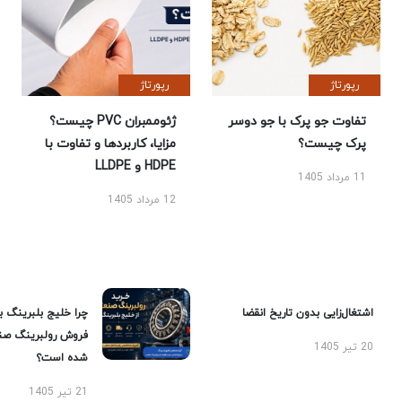
رپورتاژ
رپورتاژ
تفاوت جو پرک با جو دوسر
ژئوممبران PVC چیست؟
پرک چیست؟
مزایا، کاربردها و تفاوت با
HDPE و LLDPE
11 مرداد 1405
12 مرداد 1405
اشتغال‌زایی بدون تاریخ انقضا
چرا خلیج بلبرینگ ب
فروش رولبرینگ صن
20 تیر 1405
شده است؟
21 تیر 1405