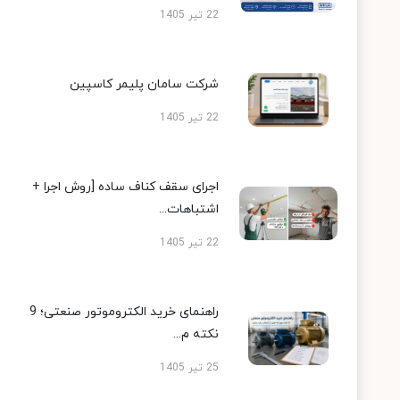
22 تیر 1405
شرکت سامان پلیمر کاسپین
22 تیر 1405
اجرای سقف کناف ساده [روش اجرا +
اشتباهات...
22 تیر 1405
راهنمای خرید الکتروموتور صنعتی؛ 9
نکته م...
25 تیر 1405