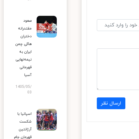
صعود
مقتدرانه
دختران
هاکی چمن
ایران به
نیمه‌نهایی
قهرمانی
آسیا
1405/05/
03
ارسال نظر
اسپانیا با
شکست
آرژانتین
قهرمان جام