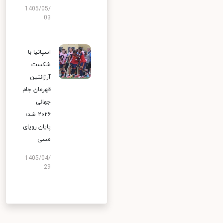
1405/05/
03
اسپانیا با
شکست
آرژانتین
قهرمان جام
جهانی
۲۰۲۶ شد؛
پایان رویای
مسی
1405/04/
29