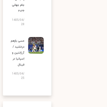
جام جهانی
۲۰۲۶
1405/04/
28
مسی بازهم
درخشید /
آرژانتین و
اسپانیا در
فینال
1405/04/
25