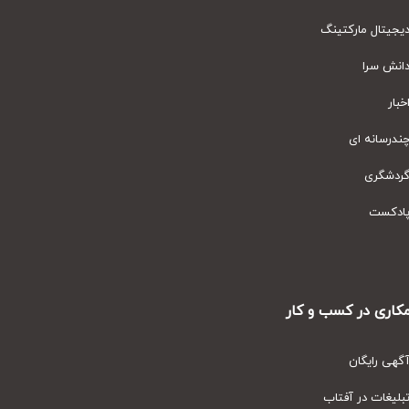
یتال مارکتینگ
نش سرا
ار
رسانه ای
دشگری
دکست
ری در کسب و کار
ی رایگان
یغات در آفتاب