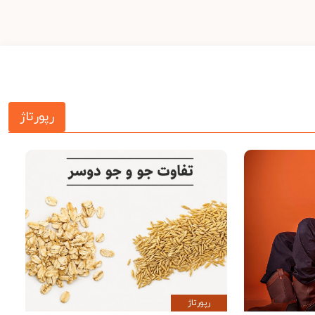
رپورتاژ
رپورتاژ