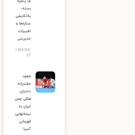
م؛ پنجره
بسته،
بلاتکلیفی
ستاره‌ها و
تغییرات
مدیریتی
1405/05/
07
صعود
مقتدرانه
دختران
هاکی چمن
ایران به
نیمه‌نهایی
قهرمانی
آسیا