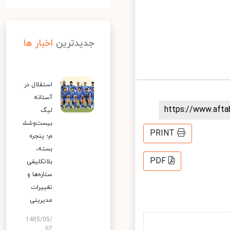
جدیدترین
اخبار ها
استقلال در
آستانه
https://www.aft
لیگ
بیست‌وشش
PRINT
م؛ پنجره
بسته،
PDF
بلاتکلیفی
ستاره‌ها و
تغییرات
مدیریتی
1405/05/
07