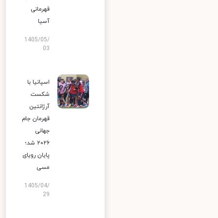
قهرمانی
آسیا
1405/05/
03
اسپانیا با
شکست
آرژانتین
قهرمان جام
جهانی
۲۰۲۶ شد؛
پایان رویای
مسی
1405/04/
29