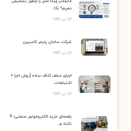
مانومتر ویکا اصل را چطور تشخیص
دهیم؟ نکا...
22 تیر 1405
شرکت سامان پلیمر کاسپین
22 تیر 1405
اجرای سقف کناف ساده [روش اجرا +
اشتباهات...
22 تیر 1405
راهنمای خرید الکتروموتور صنعتی؛ 9
نکته م...