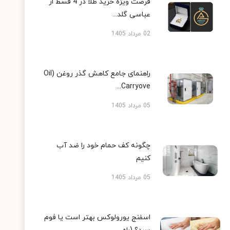
فرصت ویژه خرید طلا در 4 قسط از
عباسی گلد...
02 مرداد 1405
راهنمای جامع کاهش گذر روغن (Oil
Carryove...
05 مرداد 1405
چگونه کف حمام خود را ضد آب
کنیم
05 مرداد 1405
اسفنج یورولوکس بهتر است یا فوم