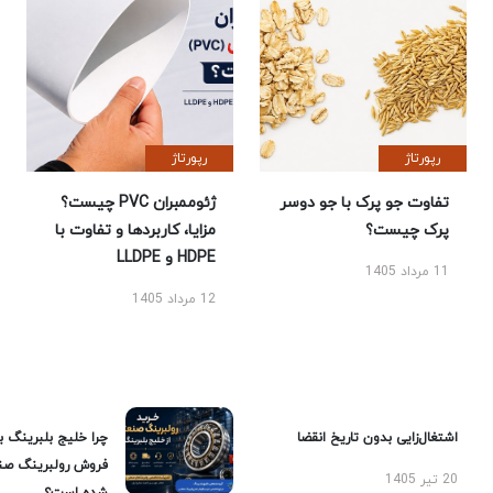
رپورتاژ
رپورتاژ
تفاوت جو پرک با جو دوسر
ژئوممبران PVC چیست؟
پرک چیست؟
مزایا، کاربردها و تفاوت با
HDPE و LLDPE
11 مرداد 1405
12 مرداد 1405
اشتغال‌زایی بدون تاریخ انقضا
چرا خلیج بلبرینگ ب
فروش رولبرینگ صن
20 تیر 1405