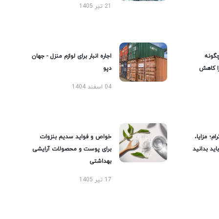
21 تیر 1405
گونه
اجاره انبار برای لوازم منزل - جهان
را کاهش
دپو
04 اسفند 1404
ام؛ مزایا،
خواص و فواید سدیم بنزوات
ید بدانید
برای پوست و محصولات آرایشی
بهداشتی
17 تیر 1405