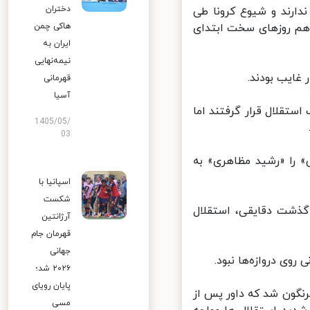
دختران
ارند و شیوع کرونا طی
هم روزهای سخت ابتدای
هاکی چمن
ایران به
نیمه‌نهایی
ایب بودند.
قهرمانی
آسیا
تقلال قرار گرفتند اما
1405/05/
03
 را «رشید مظاهری» به
اسپانیا با
شکست
گذشت دقایقی، استقلال
آرژانتین
قهرمان جام
جهانی
ی دروازه‌ها نبود.
۲۰۲۶ شد؛
پایان رویای
سرنگون شد که داور پس از
مسی