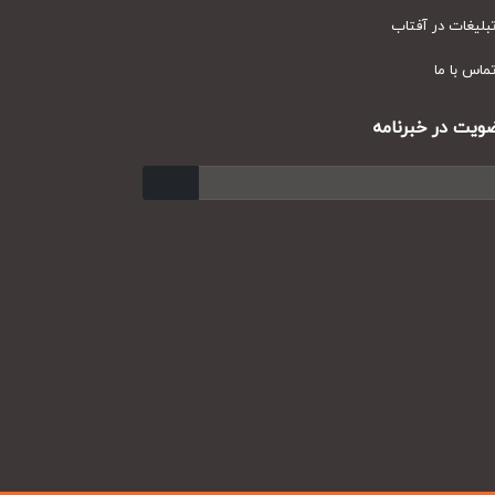
یغات در آفتاب
س با ما
ت در خبرنامه
ارسال