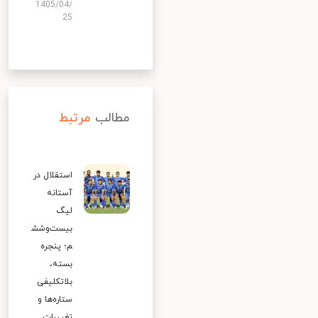
1405/04/
25
مطالب
مرتبط
استقلال در
آستانه
لیگ
بیست‌وشش
م؛ پنجره
بسته،
بلاتکلیفی
ستاره‌ها و
تغییرات