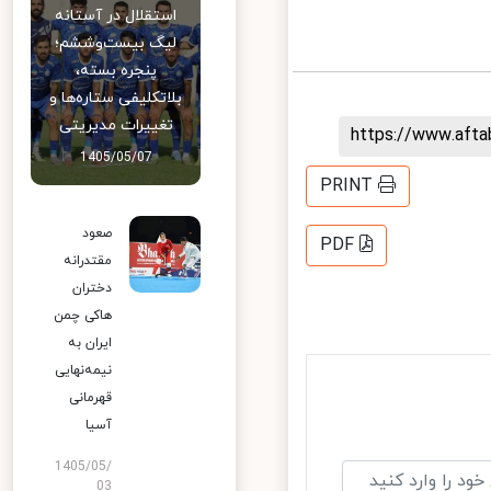
استقلال در آستانه
لیگ بیست‌وششم؛
پنجره بسته،
بلاتکلیفی ستاره‌ها و
تغییرات مدیریتی
https://www.aft
1405/05/07
PRINT
صعود
PDF
مقتدرانه
دختران
هاکی چمن
ایران به
نیمه‌نهایی
قهرمانی
آسیا
1405/05/
03