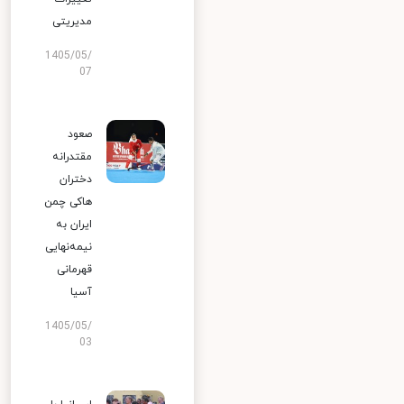
مدیریتی
1405/05/
07
صعود
مقتدرانه
دختران
هاکی چمن
ایران به
نیمه‌نهایی
قهرمانی
آسیا
1405/05/
03