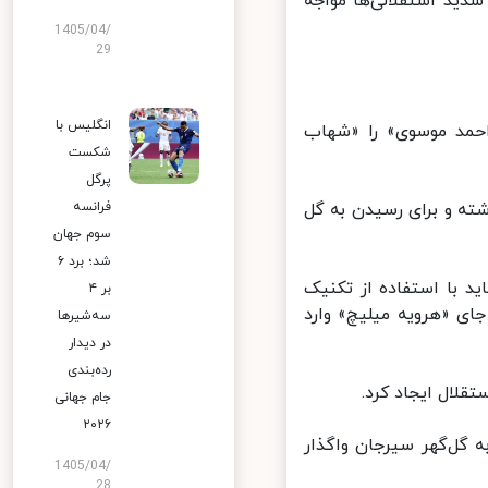
دید استقلالی‌ها مواجه
1405/04/
29
انگلیس با
حمد موسوی» را «شهاب
شکست
پرگل
ته و برای رسیدن به گل
فرانسه
سوم جهان
شد؛ برد ۶
اید با استفاده از تکنیک
بر ۴
ی «هرویه میلیچ» وارد
سه‌شیرها
در دیدار
رده‌بندی
لال ایجاد کرد.
جام جهانی
۲۰۲۶
 و صدر جدول را به گل‌گهر سیرجان واگذار
1405/04/
28