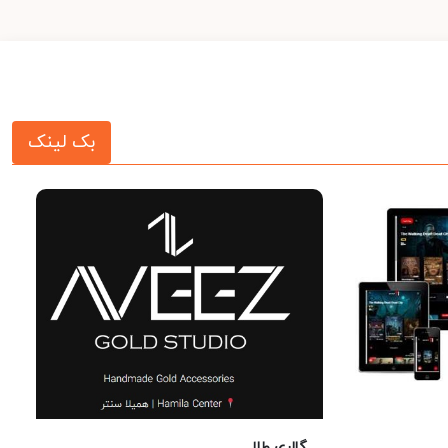
بک لینک
گالری طلا