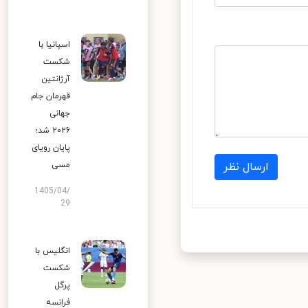
اسپانیا با
شکست
آرژانتین
قهرمان جام
جهانی
۲۰۲۶ شد؛
پایان رویای
مسی
ارسال نظر
1405/04/
29
انگلیس با
شکست
پرگل
فرانسه