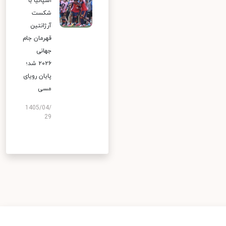
اسپانیا با
شکست
آرژانتین
قهرمان جام
جهانی
۲۰۲۶ شد؛
پایان رویای
مسی
1405/04/
29