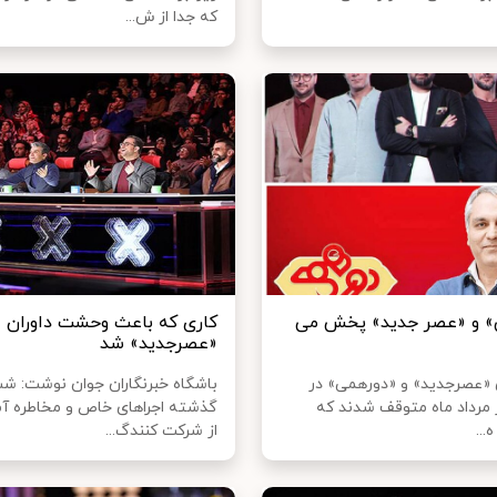
که جدا از ش...
» و «عصر جدید» پخش می
کاری که باعث وحشت داوران
«عصرجدید» شد
ی «عصرجدید» و «دورهمی» در
باشگاه خبرنگاران جوان نوشت: ش
ر مرداد ماه متوقف شدند که
گذشته اجراهای خاص و مخاطره آم
...
از شرکت کنندگ...