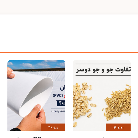
رپورتاژ
رپورتاژ