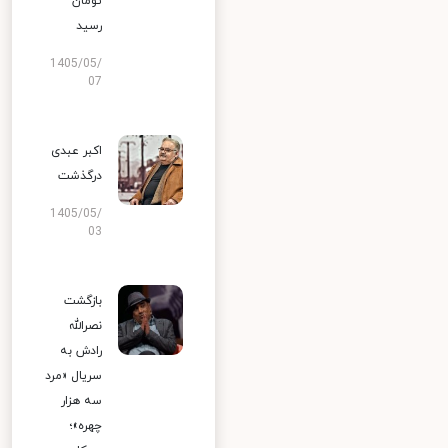
تومان
رسید
1405/05/
07
اکبر عبدی
درگذشت
1405/05/
03
بازگشت
نصرالله
رادش به
سریال «مرد
سه هزار
چهره»؛