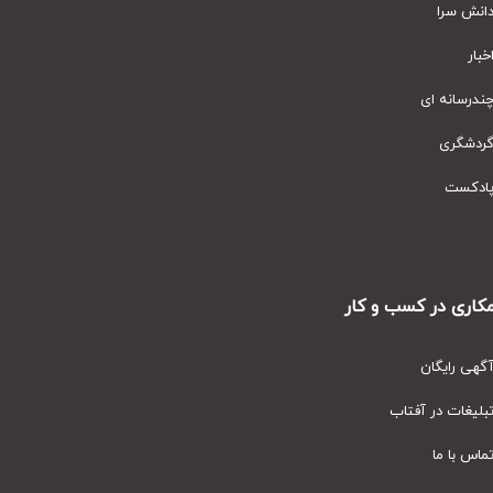
نش سرا
ار
رسانه ای
دشگری
دکست
ری در کسب و کار
ی رایگان
یغات در آفتاب
س با ما