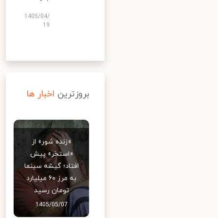
1405/04/
19
بروزترین
اخبار ها
«زنده شور» از
«استخر» پیش
افتاد؛ گیشه سینما
به مرز ۶۰ میلیارد
تومان رسید
1405/05/07