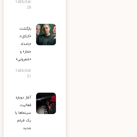
1405/04/
28
بازگشت
«کنکل»،
«بامداد
خمار» و
«شفرونی»
1405/04/
21
آغاز دوباره
فعالیت
سینماها با
یک فیلم
جدید