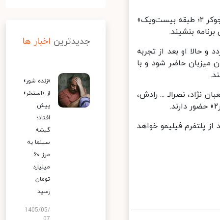
پس از فصل اول «جوکر» با اجرای سیامک انصاری، حالا این مسابقه با نام «جوکر ۲؛ طبقه بیست‌ویک»
نامه بنشیند.
جدیدترین
اخبار ها
 حالا او بعد از تجربه
میزبان حاضر شود و با
«زنده شور»
ژاد، نصرالـ ... رادش،
از «استخر»
پیش
افتاد؛
» به میزبانی احسان علیخانی، چهارشنبه ١۶ خرداد از پلتفرم فیلیمو خواهد
گیشه
سینما به
مرز ۶۰
میلیارد
تومان
رسید
1405/05/
07