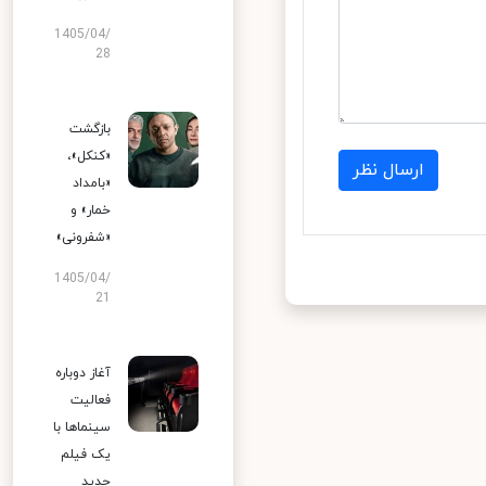
1405/04/
28
بازگشت
«کنکل»،
ارسال نظر
«بامداد
خمار» و
«شفرونی»
1405/04/
21
آغاز دوباره
فعالیت
سینماها با
یک فیلم
جدید