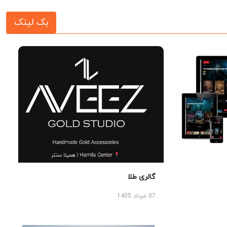
بک لینک
گالری طلا
07 مرداد 1405