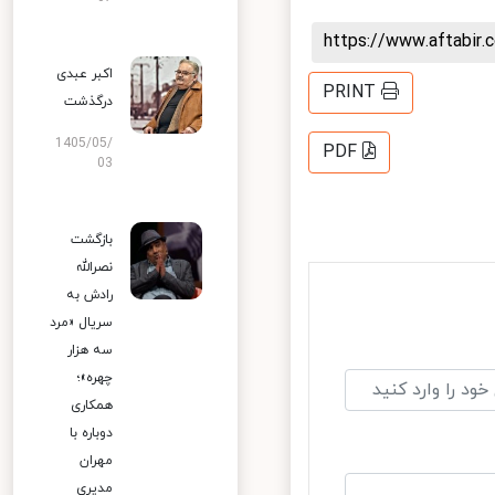
https://www.aftabi
اکبر عبدی
PRINT
درگذشت
1405/05/
PDF
03
بازگشت
نصرالله
رادش به
سریال «مرد
سه هزار
چهره»؛
همکاری
دوباره با
مهران
مدیری