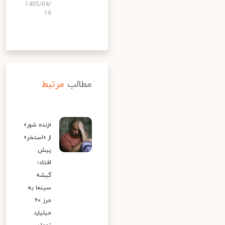
1405/04/
19
مطالب
مرتبط
«زنده شور»
از «استخر»
پیش
افتاد؛
گیشه
سینما به
مرز ۶۰
میلیارد