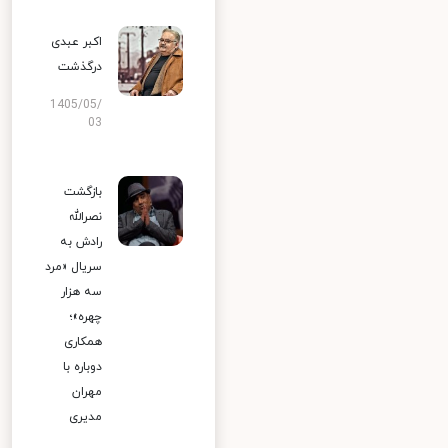
اکبر عبدی
درگذشت
1405/05/
03
بازگشت
نصرالله
رادش به
سریال «مرد
سه هزار
چهره»؛
همکاری
دوباره با
مهران
مدیری