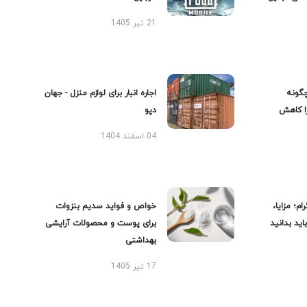
21 تیر 1405
گونه
اجاره انبار برای لوازم منزل - جهان
را کاهش
دپو
04 اسفند 1404
ام؛ مزایا،
خواص و فواید سدیم بنزوات
ید بدانید
برای پوست و محصولات آرایشی
بهداشتی
17 تیر 1405