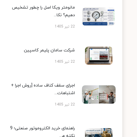
مانومتر ویکا اصل را چطور تشخیص
دهیم؟ نکا...
22 تیر 1405
شرکت سامان پلیمر کاسپین
22 تیر 1405
اجرای سقف کناف ساده [روش اجرا +
اشتباهات...
22 تیر 1405
راهنمای خرید الکتروموتور صنعتی؛ 9
نکته م...