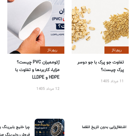
رپورتاژ
رپورتاژ
تفاوت جو پرک با جو دوسر
ژئوممبران PVC چیست؟
پرک چیست؟
مزایا، کاربردها و تفاوت با
HDPE و LLDPE
11 مرداد 1405
12 مرداد 1405
اشتغال‌زایی بدون تاریخ انقضا
چرا خلیج بلبرینگ ب
فروش رولبرینگ صن