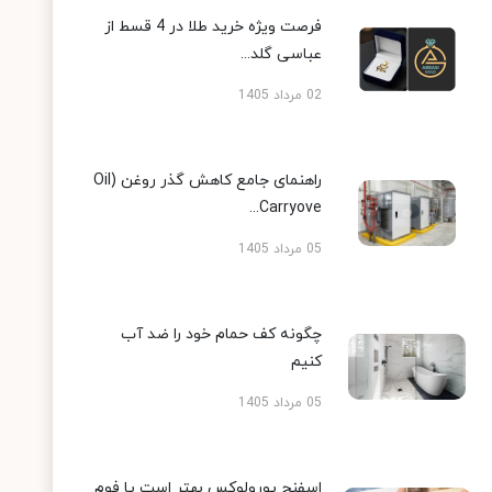
فرصت ویژه خرید طلا در 4 قسط از
عباسی گلد...
02 مرداد 1405
راهنمای جامع کاهش گذر روغن (Oil
Carryove...
05 مرداد 1405
چگونه کف حمام خود را ضد آب
کنیم
05 مرداد 1405
اسفنج یورولوکس بهتر است یا فوم