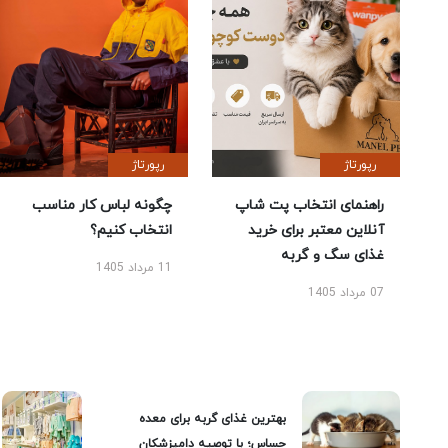
رپورتاژ
رپورتاژ
راهنمای انتخاب پت شاپ
چگونه لباس کار مناسب
آنلاین معتبر برای خرید
انتخاب کنیم؟
غذای سگ و گربه
11 مرداد 1405
07 مرداد 1405
بهترین غذای گربه برای معده
حساس؛ با توصیه دامپزشکان