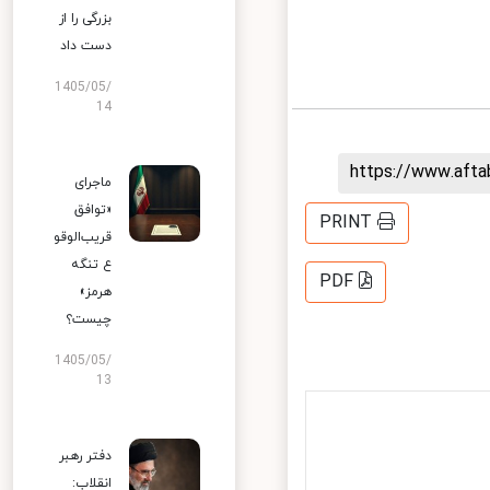
بزرگی را از
دست داد
1405/05/
14
https://www.aft
ماجرای
«توافق
PRINT
قریب‌الوقو
ع تنگه
PDF
هرمز»
چیست؟
1405/05/
13
دفتر رهبر
انقلاب: