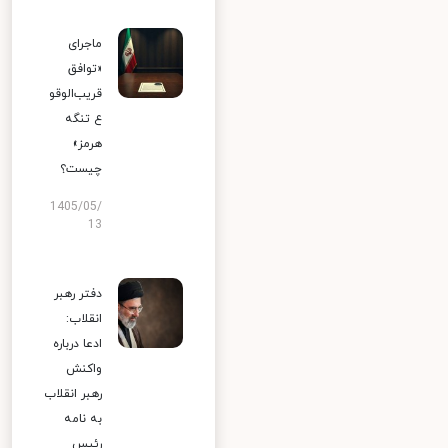
ماجرای
«توافق
قریب‌الوقو
ع تنگه
هرمز»
چیست؟
1405/05/
13
دفتر رهبر
انقلاب:
ادعا درباره
واکنش
رهبر انقلاب
به نامه
رئیس