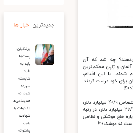
جدیدترین
اخبار ها
پزشکیان:
پست‌ها
‌دهند؟ چه شد که آن
باید به
رد «اگر آلمان و ژاپن محکم‌ترین
افراد
دند... با این اقدام،
شایسته
ن برای خود درست کردند.
سپرده
؟!
شود، نه
هم‌جناحی‌ه
برخلاف این ادعا و طبق اعلام موسسه تحقیقات صلح استکهلم، آلمان با اختصاص ۴۰/۹ میلیارد دلار،
ا / دولت با
در رتبه هشتمین کشور دارای بیشترین بودجه نظامی و ژاپن با اختصاص ۳۶/۷ میلیارد دلار، در رتبه
ت. چگونه در اوج تهدیدهای آمریکا و طرح «برجام ۲» درباره خلع موشکی و نظامی
شهادت
است نه موشک»؟!
رهبر،
پشتوانه