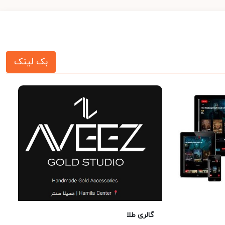
بک لینک
گالری طلا