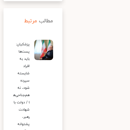
مطالب
مرتبط
پزشکیان:
پست‌ها
باید به
افراد
شایسته
سپرده
شود، نه
هم‌جناحی‌ه
ا / دولت با
شهادت
رهبر،
پشتوانه