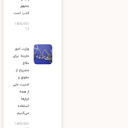
جمهور
کذب است
1405/05/
13
وزارت امور
خارجه: برای
دفاع
مشروع از
حقوق و
امنیت ملی
از همه
ابزارها
استفاده
می‌کنیم
1405/05/