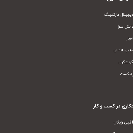
یتال مارکتینگ
نش سرا
ار
رسانه ای
دشگری
دکست
ری در کسب و کار
ی رایگان