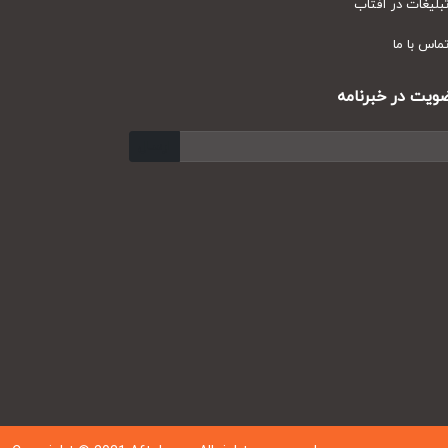
یغات در آفتاب
س با ما
ت در خبرنامه
ارسال