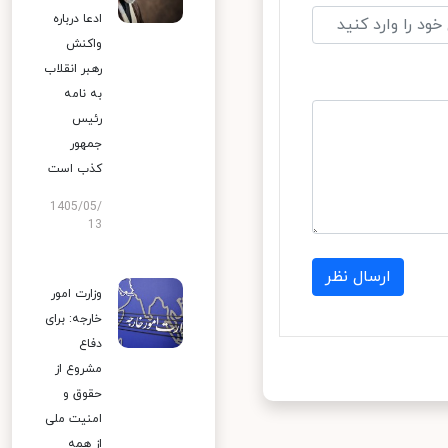
ادعا درباره
واکنش
رهبر انقلاب
به نامه
رئیس
جمهور
کذب است
1405/05/
13
ارسال نظر
وزارت امور
خارجه: برای
دفاع
مشروع از
حقوق و
امنیت ملی
از همه