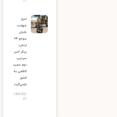
11
احراز
شهادت
خلبان
سوخو ۲۴
ارتش؛
پیکر امیر
سرتیپ
دوم مجید
کاظمی به
کشور
بازمی‌گردد
1405/05/
07