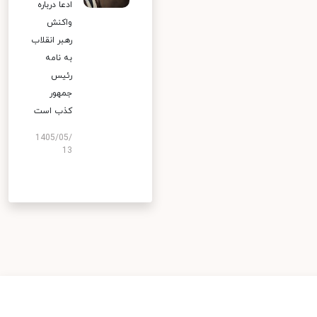
ادعا درباره
واکنش
رهبر انقلاب
به نامه
رئیس
جمهور
کذب است
1405/05/
13