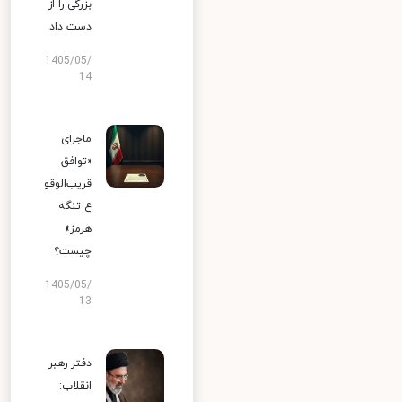
بزرگی را از
دست داد
1405/05/
14
ماجرای
«توافق
قریب‌الوقو
ع تنگه
هرمز»
چیست؟
1405/05/
13
دفتر رهبر
انقلاب: