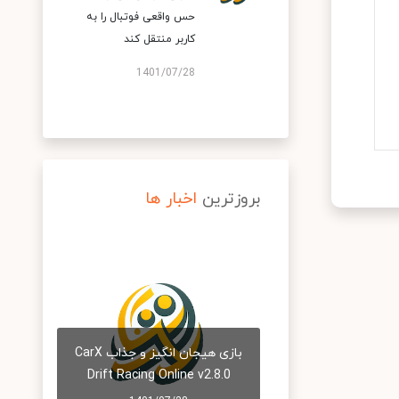
حس واقعی فوتبال را به
کاربر منتقل کند
1401/07/28
بروزترین
اخبار ها
بازی هیجان انگیز و جذاب CarX
Drift Racing Online v2.8.0