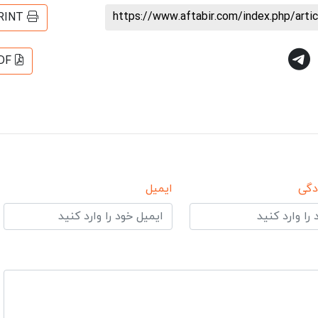
https://www.aftabir.com/index.php/art
RINT
DF
دگی
ایمیل