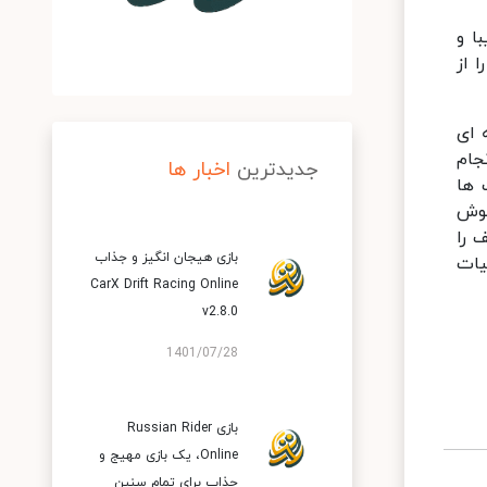
ا و
برخوردار است. بی نظیر ترین و کامل ترین بازی تنیس جهان را تجربه کنید و Ultimate Tennis Now را از
ه ای
جام
جدیدترین
اخبار ها
 ها
ا در برابر هوش
 را
بازی هیجان انگیز و جذاب
یات
CarX Drift Racing Online
v2.8.0
1401/07/28
بازی Russian Rider
Online‏، یک بازی مهیج و
جذاب برای تمام سنین