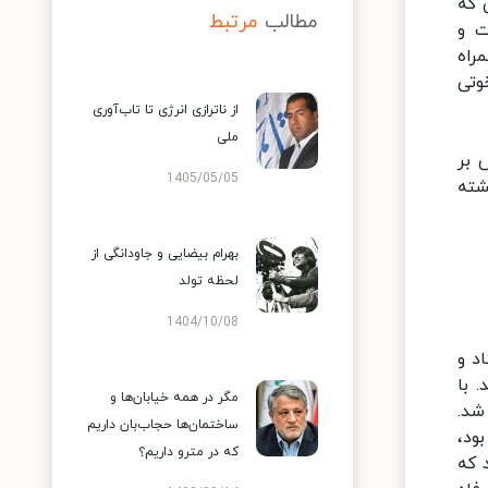
 که
مطالب
مرتبط
ت و
اد ۱۳۶۰ بنی‌صدر به همراه
وتی
از ناترازی انرژی تا تاب‌آوری
ملی
 بر
1405/05/05
شته
بهرام بیضایی و جاودانگی از
لحظه تولد
1404/10/08
اد و
 با
مگر در همه خیابان‌ها و
وب شد.
ساختمان‌ها حجاب‌بان داریم
ود،
که در مترو داریم؟
کند که