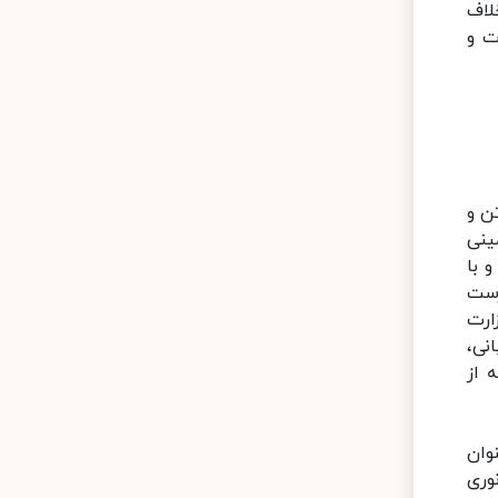
خلاف
ت و
ن و
 خمینی
 با
پور سرپرست
 در سال ۱۳۶۸ مسوولیت وزارت
نی،
ته از
وان
ناطق‌نوری