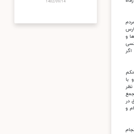
فاه
1402/09/14
ردم
ارس
ا و
کسی
اگر
حکم
 با
نظر
مجمع
 در
م و
جام