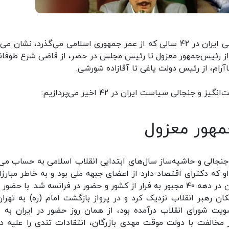
نگاهی به جنجالی‌ترین و خبرسازترین چهره‌های سیاسی ایران در ۴۲ سالی که از عمر جمهوری اسلامی می‌گذرد، نشا
؛ از رئیس‌جمهور معزول تا رئیس مجلس در حصر، از قاضی شرع طوفانی
اآرام، از رئیس دولت یاغی تا آقازاده شورشی.
الی سیاست ایران در ۴۲ اخیر می‌پردازیم:
مهور معزول
نجالی و حاشیه‌ساز سال‌های ابتدایی انقلاب اسلامی به حساب می‌آ
ولد ۱۳۱۲ در همدان است. او که دکترای اقتصاد دارد از اعضای جبهه ملی بود و به خاطر مبا
علیه رژیم پهلوی چند بار دستگیر و زندانی و پس از آن در دهه ۴۰ مجبور به فرار از کشور و حضور در فرانسه شد. با ح
ان رهبر انقلاب نزدیک کرد و در پرواز بازگشت امام (ره) به تهران
 شورای انقلاب درآمده بود، از همان روز حضور در ایران به ای
 مخالفت با دولت موقت مهدی بازرگان، انتقادات تندی را علیه د