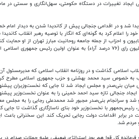
ی ایجاد تغییرات در دستگاه حکومتی، سهل‌انگاری و سستی در ماج
یدا شد و در اقدامی جنجالی پیش از کاندیدا شدن به دیدار امام خم
ود را اعلام کرد به گونه‌ای که انگار با توصیه رهبر انقلاب کاندیدا
ون و احزاب از جمله جامعه روحانیت مبارز تهران از او حمایت کنن
در انتخابات ۵ بهمن ۱۳۵۸، با کسب نزدیک به ۱۱ میلیون رای (۷۶ درصد آراء) به عنوان اولین رئیس جمهوری اسلام
نقلاب اسلامی گذاشت و در روزنامه انقلاب اسلامی که مدیرمسئول آن 
لاب به خصوص سید محمد بهشتی و حزب جمهوری اسلامی مطرح کرد.
یان بنی‌صدر و مجلس ایجاد شد تا جایی که نخست‌وزیران پیشنه
 ایجاد جنجالی تازه سید احمد خمینی را به عنوان نخست‌وزیر پیشنه
رو شد و سرانجام بنی‌صدر مجبور شد محمدعلی رجایی را به مجلس مع
، رئیس‌جمهور با نخست‌وزیر خود بنای ناسازگاری گذاشت تا جایی که
 در برابر اقدامات دولت رجایی تحریک کند. این سخنرانی باعث ای
 مردم شد.
 ایران در شهریور ۱۳۵۹، بنی‌صدر که فرمانده کل قوا هم بود استراتژی ضعیفی علیه حملات صدام د