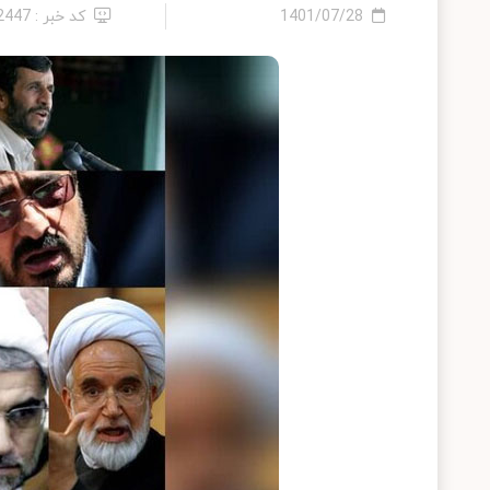
1401/07/28
کد خبر : 22447