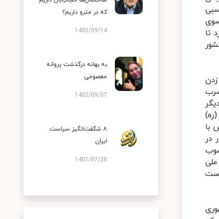
ساختمان‌ها حجاب‌بان داریم
سبی
که در مترو داریم؟
سوی
1402/09/14
 تا
شور
به بهانه درگذشت پروانه
معصومی
هم زدن
ضرب
1402/09/07
یگر
ره)
ش با
۸ شگفت‌انگیز سیاست
‌جمهور در
ایران
شوب
1401/07/28
داد ۱۳۶۰، مجلس شورای ملی
است
وری