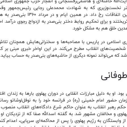
یت‌الله خامنه‌ای و هاشمی‌رفسنجانی و انفجار حزب جمهوری اسلامی
تر نخست‌وزیری که به شهادت محمدعلی رجایی رئیس‌جمهور وق
محمدجواد باهنر نخست‌وزیر وقت انجامید پس از این اتفاقات رخ داد. در همین ایام و در مرد
تند و برای تحکیم روابط دختر بنی‌صدر به ازدواج رجوی درآمد. اخ
هدین خلق هم به مشکل خورد.
وری اسلامی در پاریس با مصاحبه‌ها و سخنرانی‌هایش همچنان تلاش
 شخصیت‌های انقلاب مطرح می‌کند. در این اواخر خبری مبنی بر ک
که می‌تواند نمونه دیگری از حاشیه‌های بنی‌صدر به حساب بیاید.
وفانی
 خلخال اردبیل بود. او به دلیل مبارزات انقلابی در دوران پهلوی بارها به زندان افت
ن حضور امام خمینی (ره) در فرانسه خود را به نوفل‌لوشاتو رساند.
ی انقلاب اسلامی، خلخالی در ۲۴ بهمن ۱۳۵۷ با حکم رهبر انقلاب به عنوان حاکم شرع دادگاه‌های انقلاب منص
لوی و مخالفان مشهور شد. به گفته اسدالله صفا که از نزدیکان او ب
قصد داشت در همان روز اول کار خود ۳۰ نفر از وابستگان به رژیم پهلوی را پس از محاکمه‌ای سرپایی، اعدام 