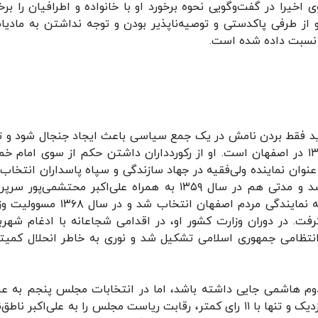
شت. دختر وی اخیرا در گفت‌وگویی نحوه برخورد او با خانواده و اطرافیان را بر
ز طرفی پاکدستی و توصیه‌ناپذیر بودن و توجه نداشتن به مادیا
 نسبت داده شده است.
د فقط بردن نامش در یک جمع سیاسی باعث ایجاد جنجال شود و ت
بدن برخی‌ها را بلرزاند. این شیخ اصلاح‌طلب، زاده ۱۳۲۸ در اصفهان است. او از رکوردداران داشتن حکم از سوی امام
عنوان نماینده ولی‌فقیه در جهاد سازندگی و سپاه پاسداران انتخاب و
حکم ایشان ناظر بر انتخابات شورای عالی قضایی شد و مدتی هم در سال ۱۳۵۹ به همراه علی‌اکبر محتشمی‌
صداوسیما بود. نوری در مجلس دوم شورای اسلامی به نمایندگی مردم اصفهان انتخاب شد و
فت. در دوران وزارت کشور او، در اقدامی شجاعانه با ادغام شهربا
کمیته‌های انقلاب در سال ۱۳۷۰ نیروی انتظامی جمهوری اسلامی تشکیل شد و نوری به خاطر انحلال کمی
وم هاشمی جایی داشته باشد، اما در انتخابات مجلس پنجم به عن
نماینده مردم تهران به پارلمان راه یافت و در رقابتی نزدیک و تنها با ۱۱ رای کمتر، رقابت ریاست مجلس را به علی‌اکبر 