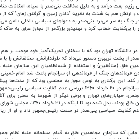
رژیم بعث درآمد و به دلیل مخالفت بنی‌صدر با سپاه، امکانات منا
فت و ارتش هم به شدت به نظریه "دادن زمین و گرفتن زمان" که از 
ر جنگ به سر می‌برد بنی‌صدر به دعواهای سیاسی داخلی دامن می‌زد
یی را بی‌کفایت خطاب کرد و تهدیدی بزرگ‌تر از تجاوز عراق به خاک ک
وج جنجال‌سازی بنی‌صدر در سخنرانی ۱۴ اسفند ۱۳۵۹ در دانشگاه تهران بود که با سخنان تحریک‌آمیز خود موجب بر 
در از پشت تریبون دستور می‌داد که طرفدارانش، مخالفانش را با 
ین خلق (منافقین) و استفاده از شبه‌نظامیان این سازمان علیه د
ودن فرماندهان جنگ از فرماندهی او سرانجام باعث شد امام خمینی (
وا برکنار کند. این برکناری به نوعی مجوز به مجلسی بود که از مدت‌ها پی
اقدامات و نحوه رفتار رئیس‌جمهور مشکل داشت و سرانجام در ۲۰ خرداد ۱۳۶۰ بررسی عدم کفایت سیاسی رئیس
لس، خیابان‌های تهران و برخی دیگر از شهرها به محلی برای آ
طرفداران بنی‌صدر که اغلب از اعضای سازمان مجاهدین خلق بودند، بدل شده بود تا اینکه در ۳۱ خر
عدم کفایت سیاسی ینی‌صدر در سمت رئیس‌جمهور داد و او از ری
تا جایی که سازمان مجاهدین خلق به قیام مسلحانه علیه نظام جمه