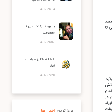
1402/09/14
ن می‌دهد
به بهانه درگذشت پروانه
 تا
معصومی
1402/09/07
۸ شگفت‌انگیز سیاست
ایران
1401/07/28
ید.
رزاتش
ضور امام
 در
راد
ولت
بروزترین
اخبار ها