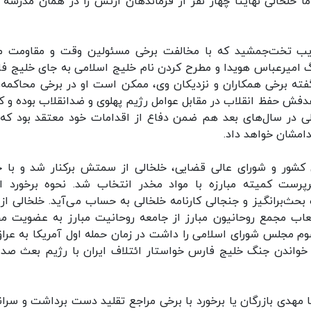
ا خلخالی نهایتا چهار نفر از فرماندهان ارتش را در همان مدرسه ر
یب تخت‌جمشید که با مخالفت برخی مسئولین وقت و مقاومت م
 امیرعباس هویدا و مطرح کردن نام خلیج اسلامی به جای خلیج ف
گفته برخی همکاران و نزدیکان وی، ممکن است او در برخی محاکمه‌ه
هدفش حفظ انقلاب در مقابل عوامل رژیم پهلوی و ضدانقلاب بوده و 
ی در سال‌های بعد هم ضمن دفاع از اقدامات خود معتقد بود که 
دامشان خواهد داد.
 کشور و شورای عالی قضایی، خلخالی از سمتش برکنار شد و با 
رست کمیته مبارزه با مواد مخدر انتخاب شد. نحوه برخورد او
 بحث‌برانگیز و جنجالی کارنامه خلخالی به حساب می‌آید. خلخالی از 
کی داشت و با انشعاب مجمع روحانیون مبارز از جامعه روحانیت مبارز به عضویت 
سوم مجلس شورای اسلامی را داشت در زمان حمله اول آمریکا به عراق
لبیبی خواندن جنگ خلیج فارس خواستار ائتلاف ایران با رژیم بعث صدا
 مهدی بازرگان یا برخورد با برخی مراجع تقلید دست برداشت و سران