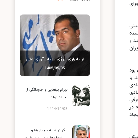
رای
ینی
 شده
د و
ی ایران
از ناترازی انرژی تا تاب‌آوری ملی
1405/05/05
بود
 با
ادی
بهرام بیضایی و جاودانگی از
ادی
لحظه تولد
رفی
 در
1404/10/08
جاد
مگر در همه خیابان‌ها و
ر پیش