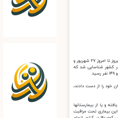
دکتر سیما سادات لاری در تشریح آخرین وضعیت کرونا در کشور، گفت: از دیروز تا امروز ۲۷ شهریور و
رهای قطعی تشخیصی، ۲۸۱۵ بیمار جدید مبتلا به کووید۱۹ در کشور شناسایی شد که
که متاسفانه در طول ۲۴ ساعت گذشته، ۱۷۶ بیمار کووید۱۹ جان خود را از دست دادند،
نفر از بیماران، بهبود یافته و یا از بیمارستانها
به کووید۱۹ در وضعیت شدید این بیماری تحت مراقبت
قرار دارند. همچنین تا کنون سه میلیون و ۶۶۷ هزار و ۵۵۱ آزمایش تشخیص کووید۱۹ در کشور انجام