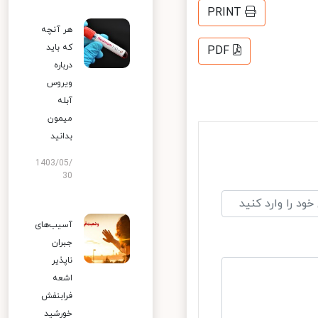
PRINT
هر آنچه
که باید
PDF
درباره
ویروس
آبله
میمون
بدانید
1403/05/
30
آسیب‌های
جبران
ناپذیر
اشعه
فرابنفش
خورشید