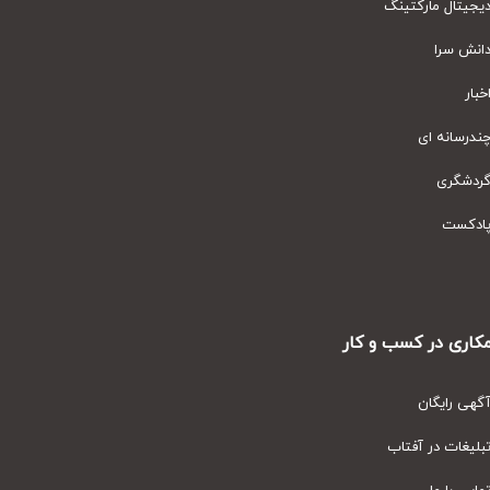
یتال مارکتینگ
نش سرا
ار
رسانه ای
دشگری
دکست
ری در کسب و کار
ی رایگان
یغات در آفتاب