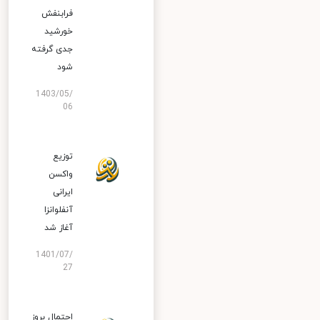
فرابنفش
خورشید
جدی گرفته
شود
1403/05/
06
توزیع
واکسن
ایرانی
آنفلوانزا
آغاز شد
1401/07/
27
احتمال بروز