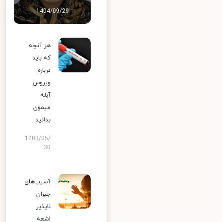
1404/09/29
هر آنچه
که باید
درباره
ویروس
آبله
میمون
بدانید
1403/05/
30
آسیب‌های
جبران
ناپذیر
اشعه