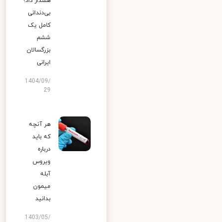
هشدار داد؛
بی‌دندانی
کامل یک
ششم
بزرگسالان
ایرانی
1404/09/
29
هر آنچه
که باید
درباره
ویروس
آبله
میمون
بدانید
1403/05/