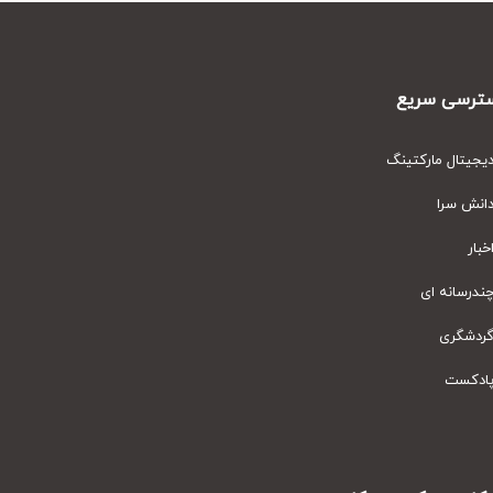
رسی سریع
یتال مارکتینگ
نش سرا
ار
رسانه ای
دشگری
دکست