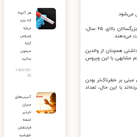
هر آنچه
که باید
داده‌های مرکز کنترل و پیشگیری از بیماری‌ها نشان می‌دهد که در میان بزرگسالان بالای ۶۵ سال،
درباره
ویروس
آبله
شتی همچنان از والدین
میمون
۱ فرزندشان و وجود علائم مشابهی با این ویروس
بدانید
1403/05/
30
نی بر خطرناک‌تر بودن
سایر سویه‌های کووید-۱۹ مشاهده نکرده‌اند با این حال، تعداد
آسیب‌های
جبران
ناپذیر
اشعه
فرابنفش
خورشید