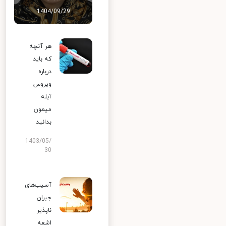
1404/09/29
هر آنچه
که باید
درباره
ویروس
آبله
میمون
بدانید
1403/05/
30
آسیب‌های
جبران
ناپذیر
اشعه