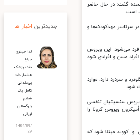
حده گفت: در حال حاضر
جدیدترین
اخبار ها
سرتاسر مهدکودک‌ها و
د می‌شود. این ویروس
ندا حیدری،
افراد مسن و افرادی شود
جراح
دندانپزشک
هشدار داد؛
 و سردرد دارد. موارد
بی‌دندانی
شود.
کامل یک
ششم
ویروس سنسیتیال تنفسی
بزرگسالان
میکرون ویروس کرونا را
ایرانی
1404/09/
و کووید مبتلا شود که
29