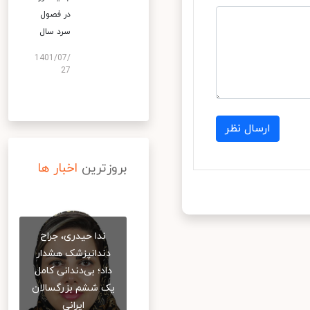
در فصول
سرد سال
1401/07/
27
ارسال نظر
بروزترین
اخبار ها
ندا حیدری، جراح
دندانپزشک هشدار
داد؛ بی‌دندانی کامل
یک ششم بزرگسالان
ایرانی