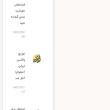
فرابنفش
خورشید
جدی گرفته
شود
1403/05/
06
توزیع
واکسن
ایرانی
آنفلوانزا
آغاز شد
1401/07/
27
احتمال بروز