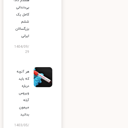
هشدار داد؛
بی‌دندانی
کامل یک
ششم
بزرگسالان
ایرانی
1404/09/
29
هر آنچه
که باید
درباره
ویروس
آبله
میمون
بدانید
1403/05/