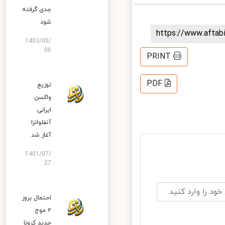
جدی گرفته
شود
https://www.afta
1403/05/
06
PRINT
PDF
توزیع
واکسن
ایرانی
آنفلوانزا
آغاز شد
1401/07/
27
احتمال بروز
۲ موج
جدید کرونا