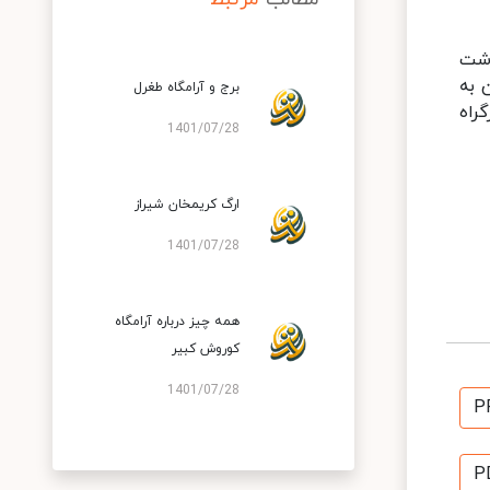
 به مرودشت
 به
برج و آرامگاه طغرل
 از بزرگراه
1401/07/28
ارگ کریمخان شیراز
1401/07/28
همه چیز درباره آرامگاه
کوروش کبیر
1401/07/28
P
P