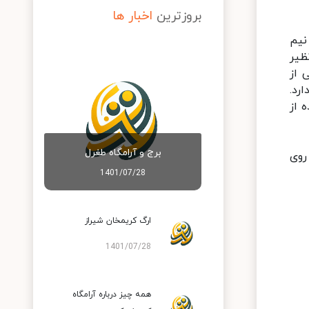
بروزترین
اخبار ها
 است، دارای ارتفاعی بیش از ۲ متر است. این دیواره ها ضخامتی در حدود ۱ و نیم
ظیر
 از
رد.
 از
برج و آرامگاه طغرل
روی
1401/07/28
ارگ کریمخان شیراز
1401/07/28
همه چیز درباره آرامگاه