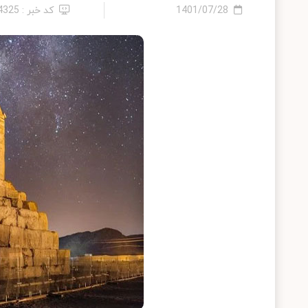
1401/07/28
کد خبر : 24325