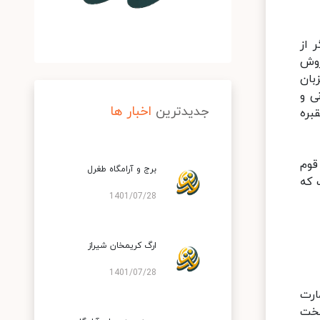
 از
روش
بان
ی و
جدیدترین
اخبار ها
بره
قوم
برج و آرامگاه طغرل
 که
1401/07/28
ارگ کریمخان شیراز
1401/07/28
ارت
تخت