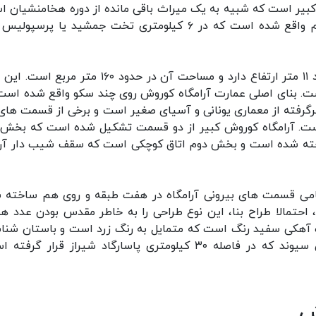
یر است که شبیه به یک میراث باقی مانده از دوره هخامنشیان ا
در نزدیکی این عمارت هم بنای با شکوه نقش رستم واقع شده است که در ۶ کیلومتری تخت جمشید یا پرسپ
بنایی بسیار ساده و در عین حال ارزشمند که در حدود ۱۱ متر ارتفاع دارد و مساحت آن در حدود ۱۶۰ متر 
ست. بنای اصلی عمارت آرامگاه کوروش روی چند سکو واقع شده است
رفته از معماری یونانی و آسیای صغیر است و برخی از قسمت های
ست. آرامگاه کوروش کبیر از دو قسمت تشکیل شده است که بخش 
ره است که سکویی است که از ۶ پله ساخته شده است و بخش دوم اتاق کوچکی است که سقف شیب دار 
مامی قسمت های بیرونی آرامگاه در هفت طبقه و روی هم ساخته 
حتمالا طراح بنا، این نوع طراحی را به خاطر مقدس بودن عدد ه
 آهکی سفید رنگ است که متمایل به رنگ زرد است و باستان شنا
احتمال داده اند که این سنگ های خاص از معدن سیوند که در فاصله ۳۰ کیلومتری پاسارگاد شیراز قرار گ
ش