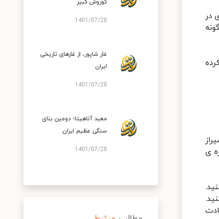
کوروش کبیر
 در
1401/07/28
ونه
غار شاپور، از غارهای تاریخی
رده
ایران
1401/07/28
معبد آناهیتا؛ دومین بنای
سنگی عظیم ایران
ستان شیراز
1401/07/28
ه ی
ید.
ید.
ادت
مطالب
مرتبط