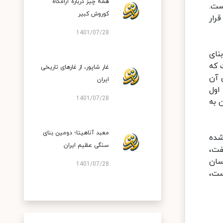
همه چیز درباره آرامگاه
ست.
کوروش کبیر
ولیس قرار
1401/07/28
مربع است. این بنای
 که
غار شاپور، از غارهای تاریخی
 آن
ایران
اول
1401/07/28
آن به
معبد آناهیتا؛ دومین بنای
شده
سنگی عظیم ایران
فت،
سان
1401/07/28
رفته است،