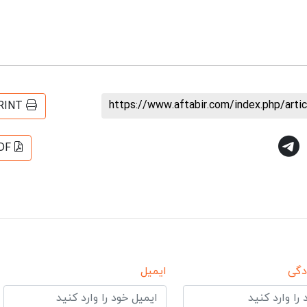
https://www.aftabir.com/index.php/art
RINT
DF
دگی
ایمیل