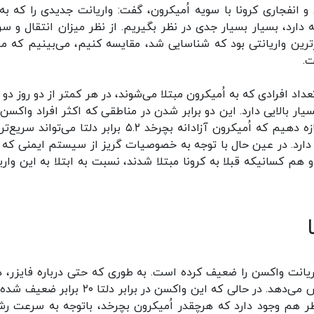
 انفجاری کرونا با سویه اُمیکرون، گفت: واریانت جدیدی را که به 
 دارد، بسیار بسیار جدی در نظر بگیریم. از نظر میزان انتقال و س
ترین ‌واریانتی بود که شناسایی شد، مقایسه کنیم، می‌بینیم که می
ت.
د افرادی که به اُمیکرون مبتلا می‌شوند، در هر کمتر از دو روز دو ب
ر بالایی دارد. این دو برابر شدن در مناطقی که اکثر افراد واکسن
تزریق کرده‌اند، دیده شده است. در عین حال اگر اجازه دهیم که اُمیکرون آزادانه بچرخد ۵.۲ برابر دلتا می‌ت
 دارد. در عین حال با توجه به خصوصیات گریز از سیستم ایمنی که د
م کسانیکه قبلا به کرونا مبتلا شدند، نسبت به ابتلا به این واری
ریانت واکسن را ضعیف کرده است. به طوری که حتی درباره فایزر، د
شده که اُمیکرون اثرات آن را نزدیک به ۴۱ برابر کاهش می‌دهد. در حالی که این واکسن در برابر دلتا 
طر هم وجود دارد که هرچقدر اُمیکرون بچرخد، باتوجه به سرعت رش