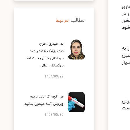
اری
و در
مطالب
مرتبط
شور
شود
ندا حیدری، جراح
 به
دندانپزشک هشدار داد؛
عین
بی‌دندانی کامل یک ششم
یار
بزرگسالان ایرانی
1404/09/29
هر آنچه که باید درباره
یزش
ویروس آبله میمون بدانید
است
1403/05/30