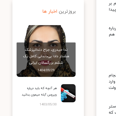
 بر
ان ایجاد شد تاکنون ۲۵ زیرشاخه پیدا
بروزترین
اخبار ها
اره
 هم
ندا حیدری، جراح دندانپزشک
هشدار داد؛ بی‌دندانی کامل یک
ششم بزرگسالان ایرانی
1404/09/29
جام
ارد
ولت
هر آنچه که باید درباره
ویروس آبله میمون بدانید
1403/05/30
ستر
 که