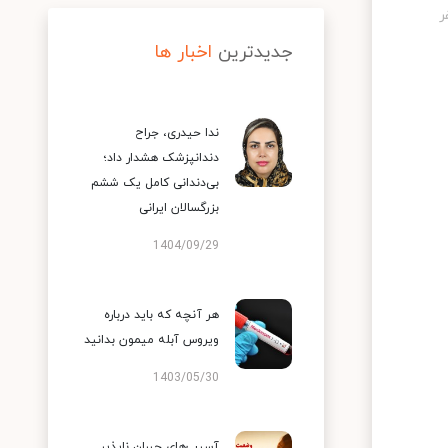
جدیدترین
اخبار ها
ندا حیدری، جراح
دندانپزشک هشدار داد؛
بی‌دندانی کامل یک ششم
بزرگسالان ایرانی
1404/09/29
هر آنچه که باید درباره
ویروس آبله میمون بدانید
1403/05/30
آسیب‌های جبران ناپذیر