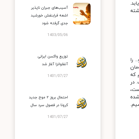
بد.
آسیب‌های جبران ناپذیر
شته
اشعه فرابنفش خورشید
جدی گرفته شود
1403/05/06
توزیع واکسن ایرانی
 را
آنفلوانزا آغاز شد
مان
 که
1401/07/27
 در
ست،
شده
احتمال بروز ۲ موج جدید
یم.
کرونا در فصول سرد سال
1401/07/27