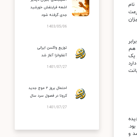
نام
اشعه فرابنفش خورشید
رعت
جدی گرفته شود
زان
1403/05/06
رابر
 هم
توزیع واکسن ایرانی
واند سریع‌تر یک
آنفلوانزا آغاز شد
ارد
1401/07/27
انت
احتمال بروز ۲ موج جدید
کرونا در فصول سرد سال
1401/07/27
یده
۲۰ برابر ضعیف شده بود.
د و