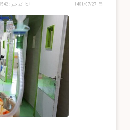
1401/07/27
کد خبر : 10542