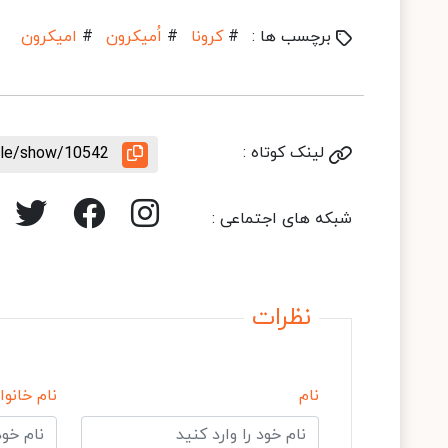
برچسب ها :
#
کرونا
#
اُمیکرون
#
امیکرون
لینک کوتاه :
icle/show/10542
شبکه های اجتماعی :
نظرات
نام
نام خانوا