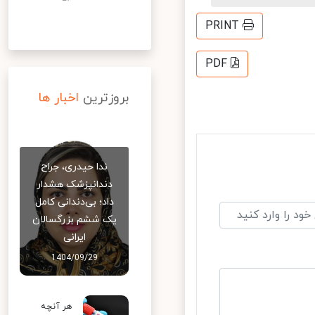
PRINT
PDF
بروزترین
اخبار ها
ندا حیدری، جراح
دندانپزشک هشدار
داد؛ بی‌دندانی کامل
یک ششم بزرگسالان
ایرانی
1404/09/29
هر آنچه