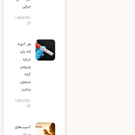
ایرانی
1404/09/
29
هر آنچه
که باید
درباره
ویروس
آبله
میمون
بدانید
1403/05/
30
آسیب‌های
جبران