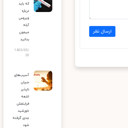
که باید
درباره
ویروس
آبله
ارسال نظر
میمون
بدانید
1403/05/
30
آسیب‌های
جبران
ناپذیر
اشعه
فرابنفش
خورشید
جدی گرفته
شود