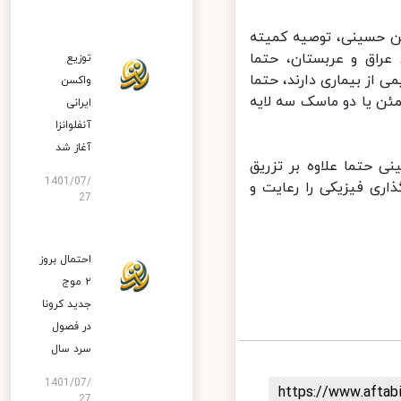
ن حسینی، توصیه کمیته
راق و عربستان، حتما
توزیع
ز بیماری دارند، حتما
واکسن
ئن یا دو ماسک سه لایه
ایرانی
آنفلوانزا
آغاز شد
 حتما علاوه بر تزریق
1401/07/
ری فیزیکی را رعایت و
27
احتمال بروز
۲ موج
جدید کرونا
در فصول
سرد سال
1401/07/
https://www.afta
27