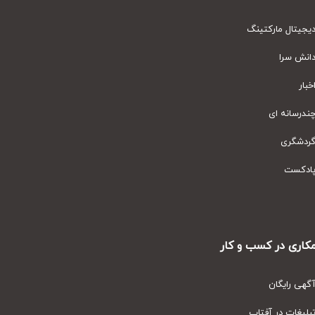
یتال مارکتینگ
نش سرا
ار
رسانه ای
دشگری
دکست
ری در کسب و کار
ی رایگان
یغات در آفتاب