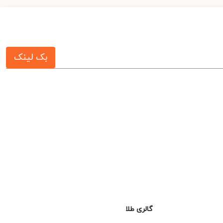
بک لینک
گالری طلا