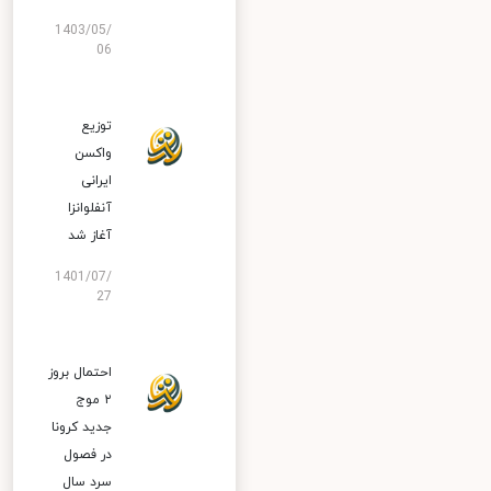
1403/05/
06
توزیع
واکسن
ایرانی
آنفلوانزا
آغاز شد
1401/07/
27
احتمال بروز
۲ موج
جدید کرونا
در فصول
سرد سال