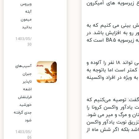
زیرسویه های اُمیکرون
ویروس
آبله
میمون
ش بینی می کنیم که به
بدانید
رو به افزایش باشد. در
1403/05/
بررسی ها، مشخص شده که بیش از ۸۰ درصد از موارد ابتلا به کرونا، مربوط به زیرسویه BA.۵ است که
30
دبیر کمیته علمی کشوری کرونا یادآور شد: هر فرد مبتلا به زیرسویه BA.۵ می تواند ۱۸ نفر را آلوده و
آسیب‌های
متر است اما باتوجه به
جبران
 ویژه در افراد واکسینه
ناپذیر
اشعه
فرابنفش
ت: توصیه می‌کنیم که
خورشید
ادآور واکسن کرونا را
جدی گرفته
 و مرگ و میر می شود.
شود
یق نوبت یادآور واکسن
د بلکه اگر شش ماه از
1403/05/
06