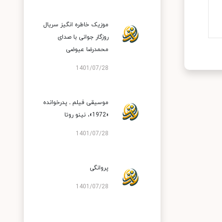
موزیک خاطره انگیز سریال
روزگار جوانی با صدای
محمدرضا عیوضی
1401/07/28
موسیقی فیلم ـ پدرخوانده
«1972»، نینو روتا
1401/07/28
پروانگی
1401/07/28