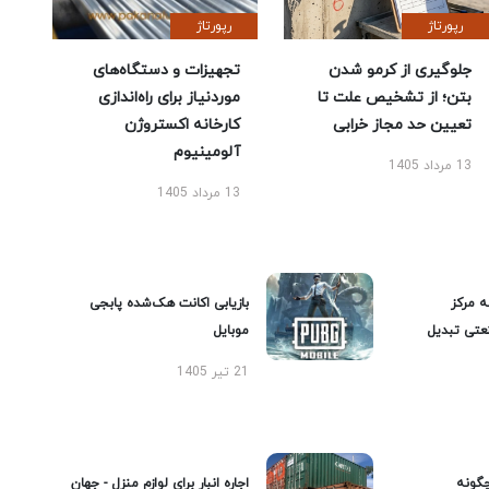
رپورتاژ
رپورتاژ
جلوگیری از کرمو شدن
تجهیزات و دستگاه‌های
بتن؛ از تشخیص علت تا
موردنیاز برای راه‌اندازی
تعیین حد مجاز خرابی
کارخانه اکستروژن
آلومینیوم
13 مرداد 1405
13 مرداد 1405
ه مرکز
بازیابی اکانت هک‌شده پابجی
عتی تبدیل
موبایل
21 تیر 1405
گونه
اجاره انبار برای لوازم منزل - جهان