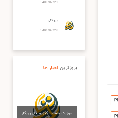
1401/07/28
پروانگی
1401/07/28
بروزترین
اخبار ها
P
موزیک خاطره انگیز سریال روزگار
P