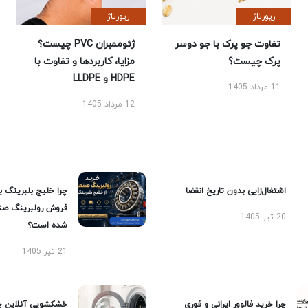
رپورتاژ
رپورتاژ
تفاوت جو پرک با جو دوسر
ژئوممبران PVC چیست؟
پرک چیست؟
مزایا، کاربردها و تفاوت با
HDPE و LLDPE
11 مرداد 1405
12 مرداد 1405
اشتغال‌زایی بدون تاریخ انقضا
چرا خلیج بلبرینگ ب
فروش رولبرینگ صن
20 تیر 1405
شده است؟
21 تیر 1405
چرا خرید فالوور ایرانی و فوری
خشکشویی آنلاین چ