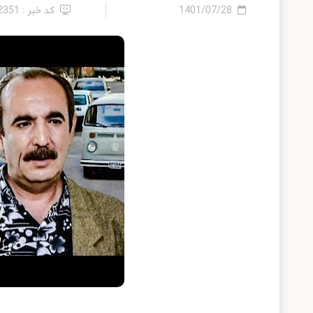
1401/07/28
کد خبر : 22351