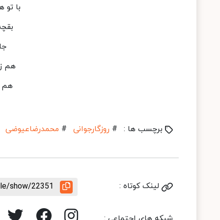
با تو 
بقچه
جا
هم زب
هم د
برچسب ها :
#
روزگارجوانی
#
محمدرضاعیوضی
لینک کوتاه :
icle/show/22351
شبکه های اجتماعی :