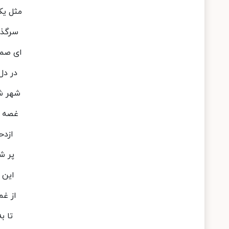
مثل یک
سرگذش
ای صمی
در دل
شهر ش
غصه ه
ازدح
پر ش
این 
از غم
تا ب