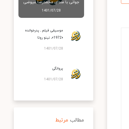
جوانی با صدای محمدرضا عیوضی
1401/07/28
موسیقی فیلم ـ پدرخوانده
«1972»، نینو روتا
1401/07/28
پروانگی
1401/07/28
مطالب
مرتبط