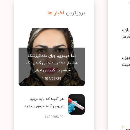
بروزترین
اخبار ها
ان،
رمز
ندا حیدری، جراح دندانپزشک
یل،
هشدار داد؛ بی‌دندانی کامل یک
عیت
ششم بزرگسالان ایرانی
1404/09/29
هر آنچه که باید درباره
ویروس آبله میمون بدانید
1403/05/30