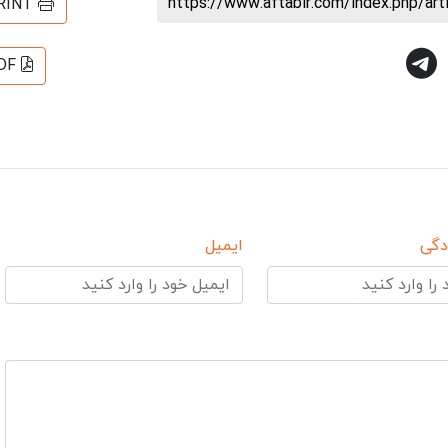
https://www.aftabir.com/index.php/ar
RINT
DF
دگی
ایمیل