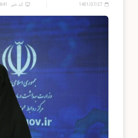
1401/07/27
کد خبر : 2841