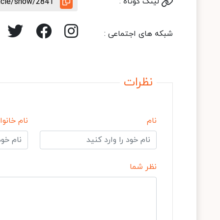
لینک کوتاه :
ticle/show/2841
شبکه های اجتماعی :
نظرات
نام
نام خانوا
نظر شما