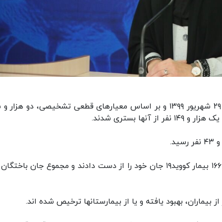
ایسنا: د
لاری ادامه داد: متاسفانه در طول ۲۴ ساعت گذشته، ۱۶۶ بیمار کووید۱۹ جان خود را از دست دادند و مجموع جان باخ