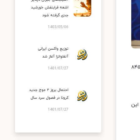
اشعه فرابنفش خورشید
جدی گرفته شود
1403/05/06
توزیع واکسن ایرانی
آنفلوانزا آغاز شد
کتر سیماسادات لاری گفت: از دیروز تا امروز ۲۹ شهریور ۱۳۹۹ و بر اساس معیارهای قطعی تشخیصی، دو هزار و ۸۴۵
1401/07/27
احتمال بروز ۲ موج جدید
کرونا در فصول سرد سال
تگان این
1401/07/27