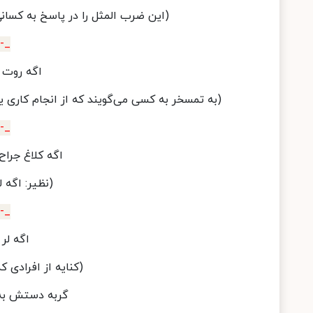
(این ضرب المثل را در پاسخ به کسانی 
_-_
اگه روت 
(به تمسخر به کسی می‌گویند که از انجام کاری یا 
_-_
اگه كلاغ جراح
(نظیر: اگه ل
_-_
اگه لر ن
(کنایه از افرادی که
گربه دستش به 