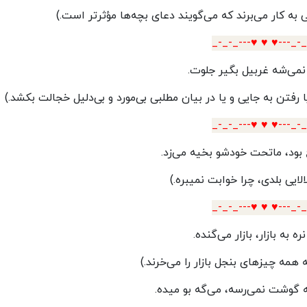
به کار می‌برند که می‌گویند دعای بچه‌ها مؤثرتر است.)
_-_-_---♥️ ♥️ ♥️---_-
نمی‌شه غربیل بگیر جلوت.
رفتن به جایی و یا در بیان مطلبی بی‌مورد و بی‌دلیل خجالت بکشد.)
_-_-_---♥️ ♥️ ♥️---_-
 بود، ماتحت خودشو بخیه می‌زد.
الایی بلدی، چرا خوابت نمیبره.)
_-_-_---♥️ ♥️ ♥️---_-
ره به بازار، بازار می‌گنده.
 همه چیز‌های بنجل بازار را می‌خرند.)
گوشت نمی‌رسه، می‌گه بو میده.