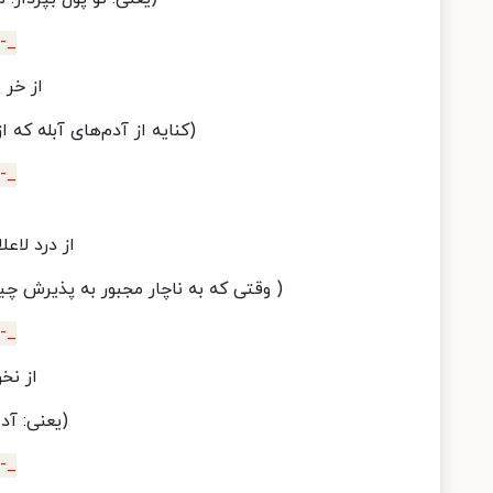
_-_
از خر 
(کنایه از آدم‌های آبله که 
_-_
از درد لاعل
( وقتی که به ناچار مجبور به پذیرش چیز
_-_
از نخو
(یعنی: آد
_-_