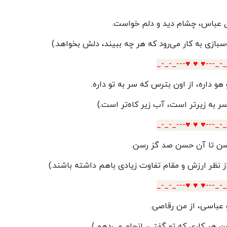
 عباس، چشام دید و دلم خواست.
ازی به کار می‌رود که هر چه ببیند، دلش بخواهد.)
_-_-_---♥️ ♥️ ♥️---_-
هو داره، از اون بترس که سر به تو داره.
 به زیرتر است، آب زیر کاه‌تر است.)
_-_-_---♥️ ♥️ ♥️---_-
سن تا آن حسن صد گز رسن.
از نظر ارزش و مقام تفاوت زیادی باهم داشته باشند.)
_-_-_---♥️ ♥️ ♥️---_-
و عباسی، از من رقاصی.
 من هر کاری که تو گفتی، انجام می‌دهم.)