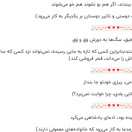
ببندند، اگر هم بو نشوند هم خو می‌شوند.
وستی و تاثیر دوستان بر یکدیگر به کار می‌رود.)
_-_-_---♥️ ♥️ ♥️---_-
طبق، سگ‌ها به دورش وَق و وَق.
د؛بنابراین کسی که تازه به جایی رسیده، نمی‌تواند نزد کسی که ساب
‌اش را می‌داند، فخر فروشی کند.)
_-_-_---♥️ ♥️ ♥️---_-
حی، پیزی خودتو جا بنداز.
لایی بلدی، چرا خوابت نمی‌برد؟)
_-_-_---♥️ ♥️ ♥️---_-
یده بود، ادعای پادشاهی می‌کرد.
مدعا به کار می‌رود که خانواده‌های معمولی دارند.)