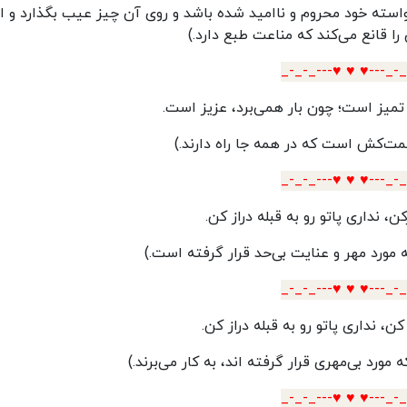
واسته خود محروم و ناامید شده باشد و روی آن چیز عیب بگذارد و ا
 را قانع می‌کند که مناعت طبع دارد.)
_-_-_---♥️ ♥️ ♥️---_-
میز است؛ چون بار همی‌برد، عزیز است.
حمت‌کش است که در همه جا راه دارند.)
_-_-_---♥️ ♥️ ♥️---_-
ن، نداری پاتو رو به قبله دراز کن.
ورد مهر و عنایت بی‌حد قرار گرفته است.)
_-_-_---♥️ ♥️ ♥️---_-
ن، نداری پاتو رو به قبله دراز کن.
مورد بی‌مهری قرار گرفته اند، به کار می‌برند.)
_-_-_---♥️ ♥️ ♥️---_-