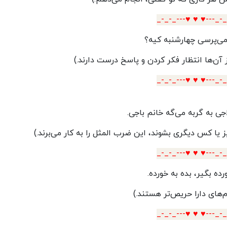
_-_-_---♥️ ♥️ ♥️---_-
می‌پرسی چهارشنبه کیه؟
از آن‌ها انتظار فکر کردن و پاسخ درست دارند.)
_-_-_---♥️ ♥️ ♥️---_-
اجی به گربه می‌گه خانم باجی.
 یا کس دیگری بشوند، این ضرب المثل را به کار می‌برند.)
_-_-_---♥️ ♥️ ♥️---_-
رده بگیر، بده به خورده.
م‌های دارا حریص‌تر هستند.)
_-_-_---♥️ ♥️ ♥️---_-