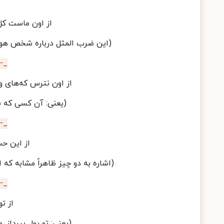
از اون ماست کل
(این ضرب المثل درباره شخص هوسب
_-_
از اون نترس که‌های و 
(یعنی: آن کسی که سر
_-_
از این ح
(اشاره به دو چیز ظاهراً مشابه که 
_-_
از ت
(یعنی: تو پول بپرداز.