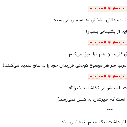
_-_-_---♥️ ♥️ ♥️---_-
شت، فلانی شاخش به آسمان می‌رسید.
ایه از پشیمانی بسیار)
_-_-_---♥️ ♥️ ♥️---_-
اق کنی، من هم ترا عوق می‌کنم.
مرتبا سر هر موضوع کوچکی فرزندان خود را به عاق تهدید می‌کنند.)
_-_-_---♥️ ♥️ ♥️---_-
، اسمشو می‌گذاشتند خیرالله.
ی است که خیرشان به کسی نمی‌رسد.)
***
اثر داشت، یک معلم زنده نمی‌موند.