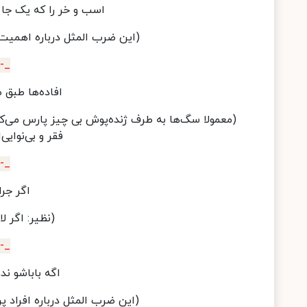
اسب و خر را که یک جا 
(این ضرب المثل درباره اهمیت د
_-_
افاده‌ها طبق 
(معمولا سگ‌ها به طرف ژنده‌پوش بی چیز پارس می‌کنن
فقر و بی‌نوایی
_-_
اگر جرا
(نظیر: اگر لا
_-_
اگه باباشو ند
(این ضرب المثل درباره افراد پر