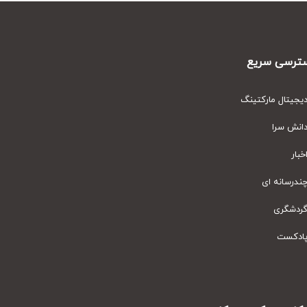
رسی سریع
یتال مارکتینگ
نش سرا
ار
رسانه ای
دشگری
دکست