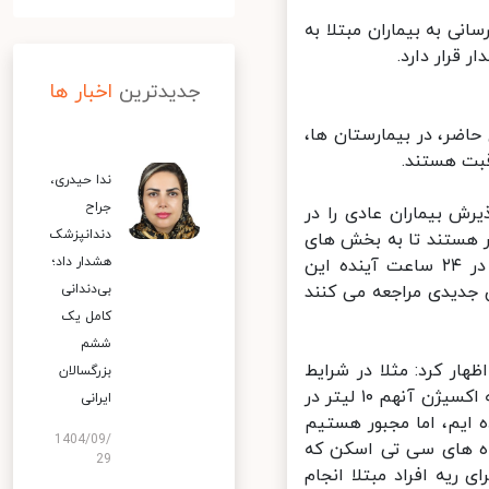
 به بیماران مبتلا به
قرار دارد.
جدیدترین
اخبار ها
ضر، در بیمارستان ها،
ندا حیدری،
جراح
ه به دلیل شرایط کرونایی ۲۰ تا ۳۵ درصد پذیرش بیماران عادی را در
دندانپزشک
در اورژانس ها منتظر هستند تا به بخش های
هشدار داد؛
بستری منتقل شوند، اما به دلیل کمبود تخت دچار مشکل هستیم، البته در ۲۴ ساعت آینده این
بی‌دندانی
جدیدی مراجعه می کنند
کامل یک
ششم
ر کرد: مثلا در شرایط
بزرگسالان
عادی ۱۰ درصد بیماران به اکسیژن نیاز دارند، اما ۱۰۰ درصد بیماران کرونایی به اکسیژن آنهم ۱۰ لیتر در
ایرانی
 ایم، اما مجبور هستیم
1404/09/
ه های سی تی اسکن که
29
 طراحی شده بودند، باید ۲۰۰ تا ۳۰۰ تست برای ریه افراد مبتلا انجام