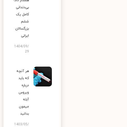
هشدار داد؛
بی‌دندانی
کامل یک
ششم
بزرگسالان
ایرانی
1404/09/
29
هر آنچه
که باید
درباره
ویروس
آبله
میمون
بدانید
1403/05/