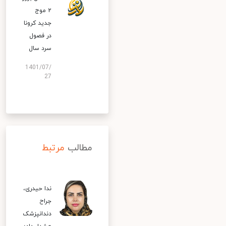
۲ موج
جدید کرونا
در فصول
سرد سال
1401/07/
27
مطالب
مرتبط
ندا حیدری،
جراح
دندانپزشک