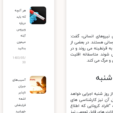
هر آنچه
که باید
درباره
ویروس
نیروهای انسانی، گفت:
آبله
ی هستند. در بعضی از
میمون
 برده و به قرنطینه می روند و در
بدانید
شوند. متاسفانه اقلیت
1403/05/
 مرگ می کند.
30
نبه
آسیب‌های
جبران
ناپذیر
وز شنبه اجرایی خواهد
اشعه
آن نیز کارشناسی های
فرابنفش
راد کرونایی که اطلاع
زات های قابل توجهی نیز
خورشید