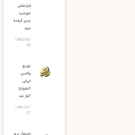
فرابنفش
خورشید
جدی گرفته
شود
1403/05/
06
توزیع
واکسن
ایرانی
آنفلوانزا
آغاز شد
1401/07/
27
احتمال بروز