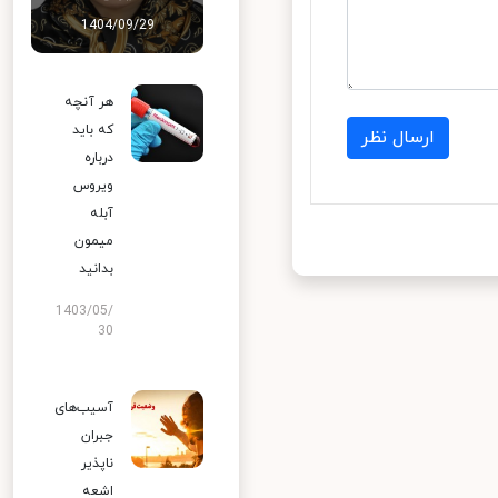
1404/09/29
هر آنچه
که باید
ارسال نظر
درباره
ویروس
آبله
میمون
بدانید
1403/05/
30
آسیب‌های
جبران
ناپذیر
اشعه