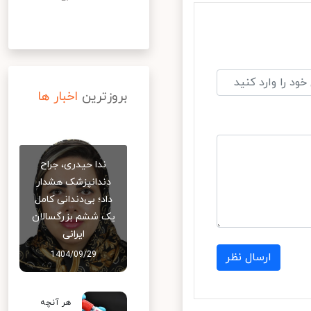
بروزترین
اخبار ها
ندا حیدری، جراح
دندانپزشک هشدار
داد؛ بی‌دندانی کامل
یک ششم بزرگسالان
ایرانی
1404/09/29
ارسال نظر
هر آنچه