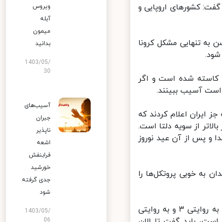
فت: کشورهای اروپایی و
ویروس
آبله
میمون
به تنهایی مشکل کرونا
بدانید
ود.
1403/05/
30
 کاسته شده است و اگر
ست آسیب ببینند.
آسیب‌های
رون کرونا در جهان، اظهار کرد: ۸۵ کشور به جز ایران اعلام کردند که
جبران
تر از سویه دلتا است.
ناپذیر
و پس از آن عید نوروز
اشعه
فرابنفش
خورشید
 به خوبی پروتکل‌ها را
جدی گرفته
شود
حیدری بیان کرد: اطلاعات در مورد امیکرون جدید است و قدرت سرایت آن به روایتی ۳ و به روایتی
1403/05/
 است، باید گفت تا الان
06