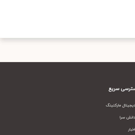
رسی سریع
یتال مارکتینگ
نش سرا
ار