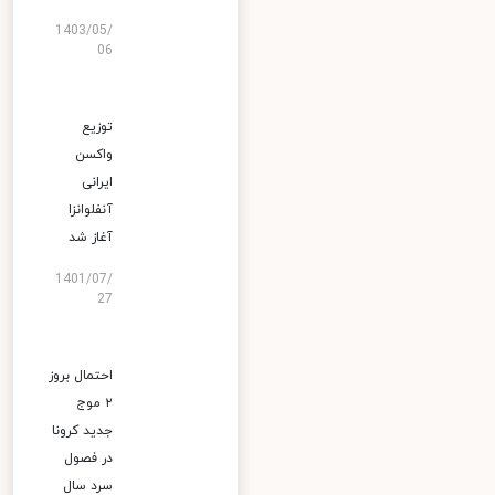
1403/05/
06
توزیع
واکسن
ایرانی
آنفلوانزا
آغاز شد
1401/07/
27
احتمال بروز
۲ موج
جدید کرونا
در فصول
سرد سال