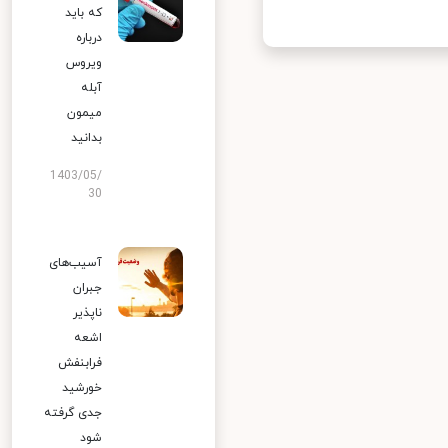
که باید
درباره
ویروس
آبله
میمون
بدانید
1403/05/
30
آسیب‌های
جبران
ناپذیر
اشعه
فرابنفش
خورشید
جدی گرفته
شود