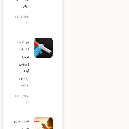
ایرانی
1404/09/
29
هر آنچه
که باید
درباره
ویروس
آبله
میمون
بدانید
1403/05/
30
آسیب‌های
جبران