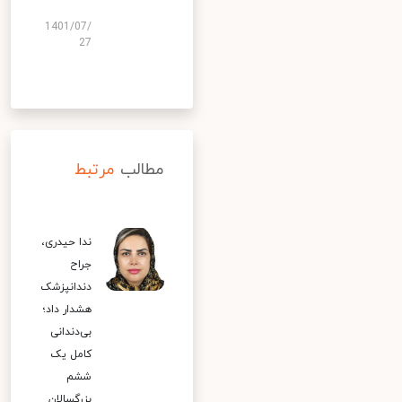
1401/07/
27
مطالب
مرتبط
ندا حیدری،
جراح
دندانپزشک
هشدار داد؛
بی‌دندانی
کامل یک
ششم
بزرگسالان