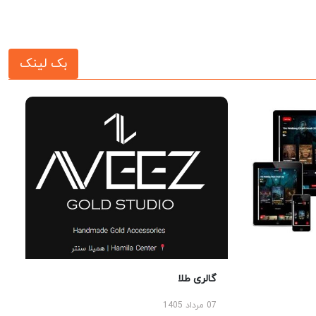
بک لینک
گالری طلا
07 مرداد 1405