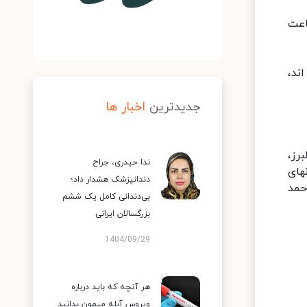
شور به ۳۴۱ هزار و ۷۰ نفر رسیده است ، افزود: متاسفانه در طول ۲۴ ساعت
ده اند،
جدیدترین
اخبار ها
رز،
ندا حیدری، جراح
های
دندانپزشک هشدار داد؛
حمد
بی‌دندانی کامل یک ششم
بزرگسالان ایرانی
1404/09/29
هر آنچه که باید درباره
ویروس آبله میمون بدانید