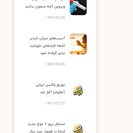
ویروس آبله میمون بدانید
1403/05/30
آسیب‌های جبران ناپذیر
اشعه فرابنفش خورشید
جدی گرفته شود
1403/05/06
توزیع واکسن ایرانی
آنفلوانزا آغاز شد
1401/07/27
احتمال بروز ۲ موج جدید
کرونا در فصول سرد سال