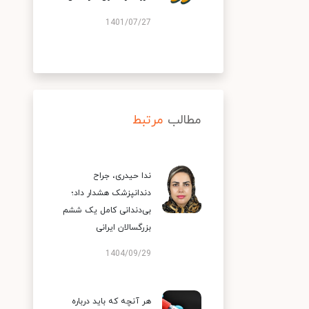
1401/07/27
مطالب
مرتبط
ندا حیدری، جراح
دندانپزشک هشدار داد؛
بی‌دندانی کامل یک ششم
بزرگسالان ایرانی
1404/09/29
هر آنچه که باید درباره