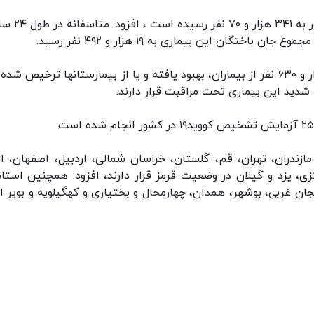
وی با اشاره به این که مجموع بیماران کووید۱۹ در ک
دکتر لاری با بیان این که خوشبختانه تا کنون ۲۹۵ هزار و ۶۳۰ نفر از بیماران، بهبود یافته و یا از بیمارستانها ترخیص ش
زندران، تهران، قم، گلستان، خراسان شمالی، اردبیل، اصفهان، الب
ی، یزد و گیلان در وضعیت قرمز قرار دارند، افزود: همچنین استان
یجان غربی، بوشهر، همدان، چهارمحال و بختیاری و کهگیلویه و بویر ا