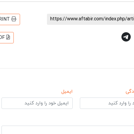
https://www.aftabir.com/index.php/ar
RINT
DF
دگی
ایمیل