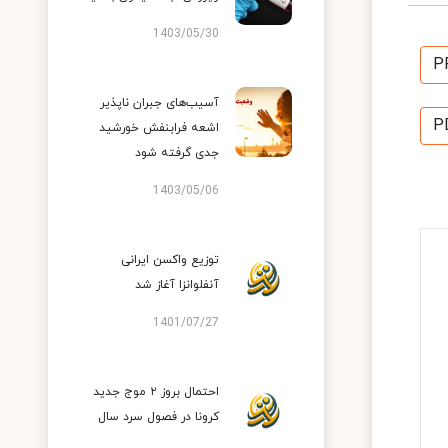
1403/05/30
P
آسیب‌های جبران ناپذیر
P
اشعه فرابنفش خورشید
جدی گرفته شود
1403/05/06
توزیع واکسن ایرانی
آنفلوانزا آغاز شد
1401/07/27
احتمال بروز ۲ موج جدید
کرونا در فصول سرد سال