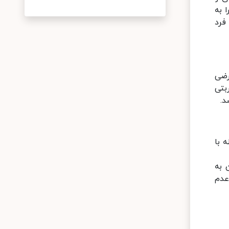
 به
فرد
رضی
بتی
د.
 با
 به
عدم