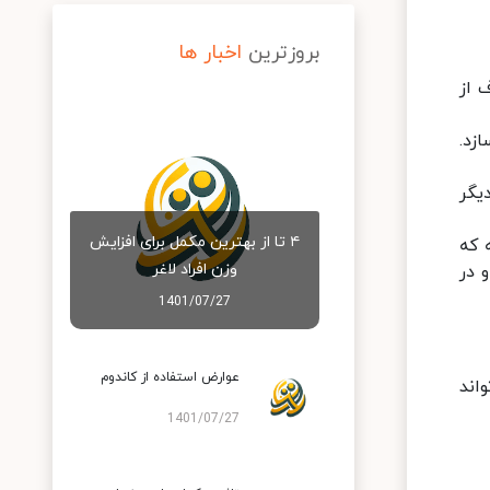
بروزترین
اخبار ها
 از
زد.
یگر
۴ تا از بهترین مکمل برای افزایش
 که
وزن افراد لاغر
 در
1401/07/27
عوارض استفاده از کاندوم
اند
1401/07/27