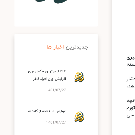
جدیدترین
اخبار ها
یری
سته
۴ تا از بهترین مکمل برای
شار
افزایش وزن افراد لاغر
هد،
1401/07/27
انچه
ورم
عوارض استفاده از کاندوم
نسی
1401/07/27