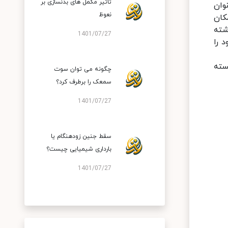
تاثیر مکمل های بدنسازی بر
وان
نعوظ
کان
شته
1401/07/27
 را
سته
چگونه می توان سوت
سمعک را برطرف کرد؟
1401/07/27
سقط جنین زودهنگام یا
بارداری شیمیایی چیست؟
1401/07/27