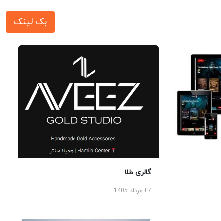
بک لینک
گالری طلا
07 مرداد 1405