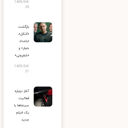
1405/04/
28
بازگشت
«کنکل»،
«بامداد
خمار» و
«شفرونی»
1405/04/
21
آغاز دوباره
فعالیت
سینماها با
یک فیلم
جدید