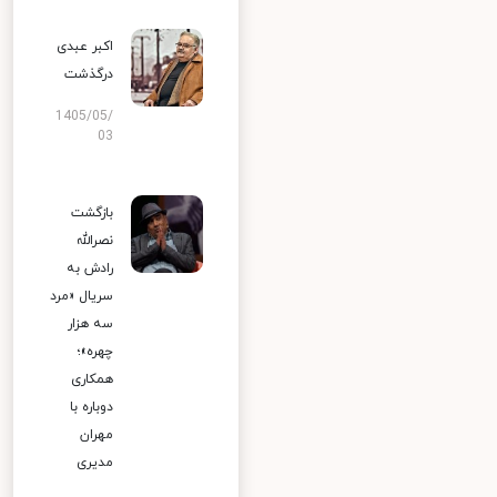
اکبر عبدی
درگذشت
1405/05/
03
بازگشت
نصرالله
رادش به
سریال «مرد
سه هزار
چهره»؛
همکاری
دوباره با
مهران
مدیری