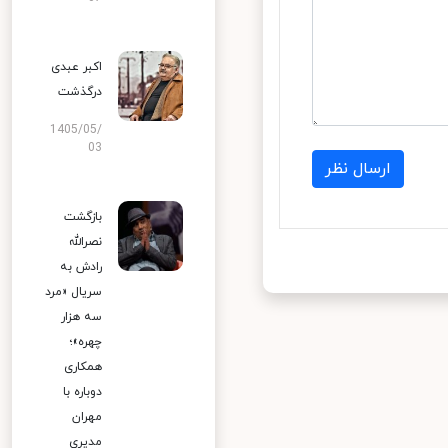
اکبر عبدی
درگذشت
1405/05/
03
ارسال نظر
بازگشت
نصرالله
رادش به
سریال «مرد
سه هزار
چهره»؛
همکاری
دوباره با
مهران
مدیری