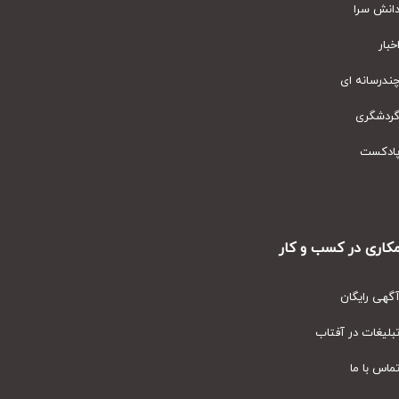
نش سرا
ار
رسانه ای
دشگری
دکست
ری در کسب و کار
ی رایگان
یغات در آفتاب
س با ما