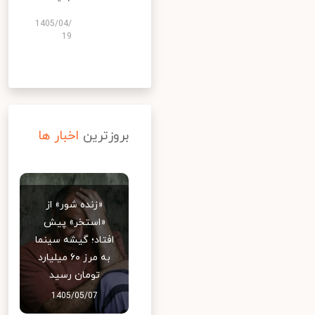
1405/04/
19
بروزترین
اخبار ها
«زنده شور» از
«استخر» پیش
افتاد؛ گیشه سینما
به مرز ۶۰ میلیارد
تومان رسید
1405/05/07