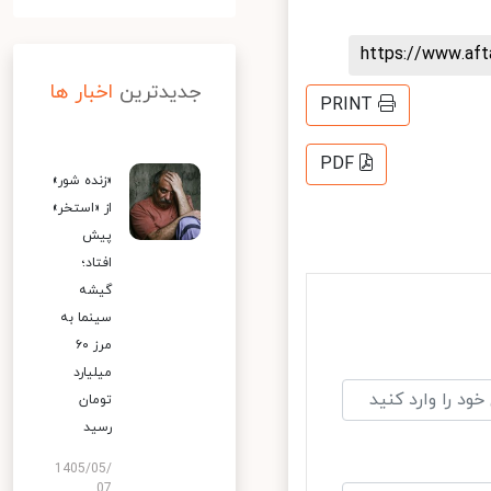
https://www.af
جدیدترین
اخبار ها
PRINT
PDF
«زنده شور»
از «استخر»
پیش
افتاد؛
گیشه
سینما به
مرز ۶۰
میلیارد
تومان
رسید
1405/05/
07