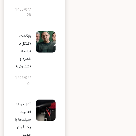
1405/04/
28
بازگشت
«کنکل»،
«بامداد
خمار» و
«شفرونی»
1405/04/
21
آغاز دوباره
فعالیت
سینماها با
یک فیلم
جدید