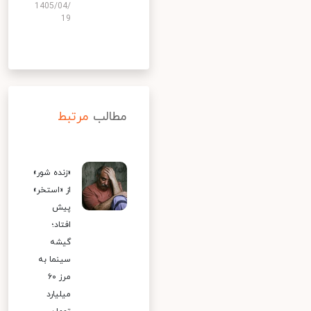
1405/04/
19
مطالب
مرتبط
«زنده شور»
از «استخر»
پیش
افتاد؛
گیشه
سینما به
مرز ۶۰
میلیارد