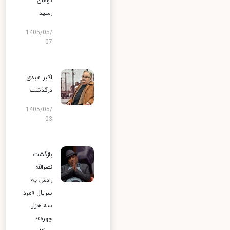
تومان
رسید
1405/05/
07
اکبر عبدی
درگذشت
1405/05/
03
بازگشت
نصرالله
رادش به
سریال «مرد
سه هزار
چهره»؛