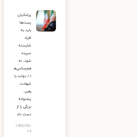
پزشکیان:
پست‌ها
باید به
افراد
شایسته
سپرده
شود، نه
هم‌جناحی‌ه
ا / دولت با
شهادت
رهبر،
پشتوانه
بزرگی را از
دست داد
1405/05/
14