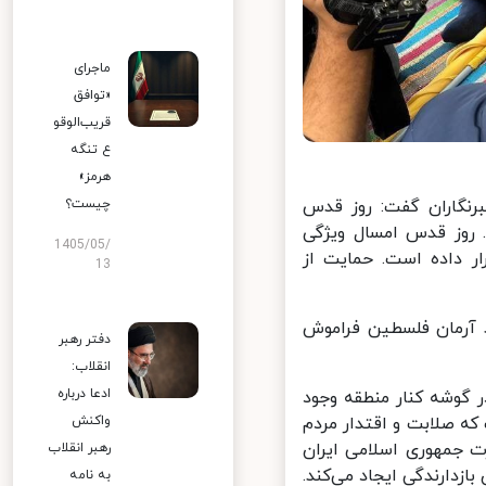
ماجرای
«توافق
قریب‌الوقو
ع تنگه
هرمز»
نگاران گفت: روز قدس
چیست؟
روز قدس امسال ویژگی
1405/05/
 داده است. حمایت از
13
 آرمان فلسطین فراموش
دفتر رهبر
انقلاب:
ادعا درباره
وشه کنار منطقه وجود
 صلابت و اقتدار مردم
واکنش
 جمهوری اسلامی ایران
رهبر انقلاب
ارندگی ایجاد می‌کند.
به نامه