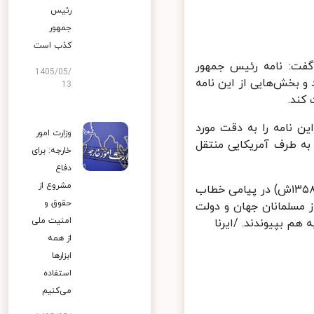
رئیس
جمهور
کذب است
فت: نامه رئیس جمهور
1405/05/
 بخش‌هایی از این نامه
13
ند.
ن نامه را به دقت مورد
وزارت امور
 طرف آمریکایی منتقل
خارجه: برای
دفاع
مشروع از
امام خمینی(ره)، بنیانگذار انقلاب اسلامی ایران، ۱۳ رمضان ۱۳۹۹ق (۱۶ مرداد ۱۳۵۸ش) در پیامی خطاب
حقوق و
مسلمانان جهان و دولت
امنیت ملی
 بپیوندند. /ایرنا
از همه
ابزارها
استفاده
می‌کنیم