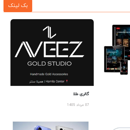
بک لینک
گالری طلا
07 مرداد 1405