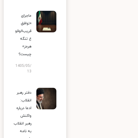
ماجرای
«توافق
قریب‌الوقو
ع تنگه
هرمز»
چیست؟
1405/05/
13
دفتر رهبر
انقلاب:
ادعا درباره
واکنش
رهبر انقلاب
به نامه