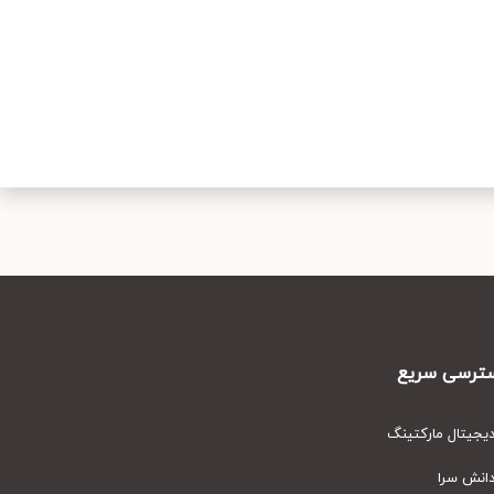
رسی سریع
یتال مارکتینگ
نش سرا