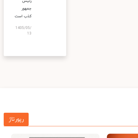
رئیس
جمهور
کذب است
1405/05/
13
رپورتاژ