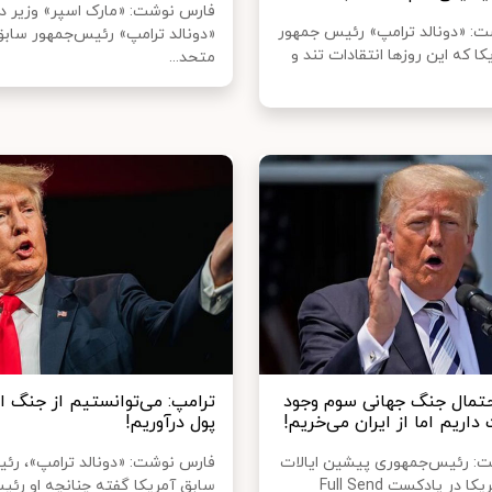
فارس نوشت: «مارک اسپر» وزیر د
: «دونالد ترامپ» رئیس جمهور
«دونالد ترامپ» رئیس‌جمهور سابق
ا که این روزها انتقادات تند و
متحد...
حتمال جنگ جهانی سوم وجود
ترامپ: می‌توانستیم از جنگ ا
 داریم اما از ایران می‌خریم!
پول درآوریم!
ت: رئیس‌جمهوری پیشین ایالات
فارس نوشت: «دونالد ترامپ»، رئ
متحده آمریکا در پادکست Full Send
سابق آمریکا گفته چنانچه او رئی