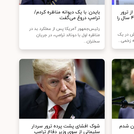
ز ترور
بایدن: با یک دیوانه مناظره کردم/
نافرجام: قول می‌دهم بهترین ۴ سال را
ترامپ دروغ می‌گفت
رئیس‌جمهور آمریکا پس از عملکرد بد در
مش در یک
مناظره اول با دونالد ترامپ، در جریان
ه زخمی...
سخنران...
ان شدم
شوک افشای پشت پرده ترور سردار
سلیمانی از سوی وزیر دفاع ترامپ