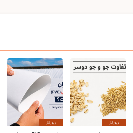
رپورتاژ
رپورتاژ