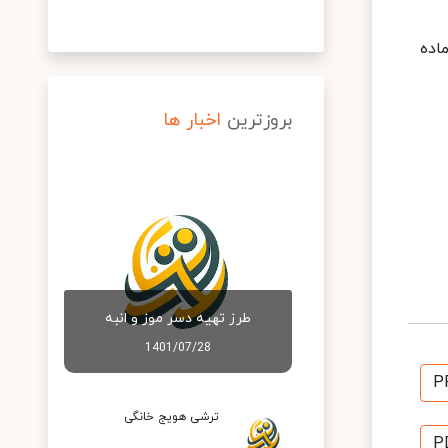
یقه بگذارید تا آماده
بروزترین
اخبار ها
طرز تهیه دسر موز و انبه
1401/07/28
P
ترشی هویج خانگی
P