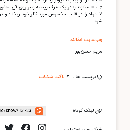
۵. بعد آرد و بیکینگ پودر را مرحله به مرحله اضافه و مواد را مخلوط کنید تا کاملا یکدست شود.
۶. حالا مخلوط را در یک ظرف ریخته و بر روی آن سلفون بکشید و به مدت ۸ ساعت در یخچال بگذارید تا استراحت کند.
شود.
وب‌سایت غذالند
مریم حسن‌پور
برچسب ها :
#
ناگت شکلات
لینک کوتاه :
icle/show/13723
شبکه های اجتماعی :