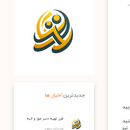
جدیدترین
اخبار ها
ید.
طرز تهیه دسر موز و انبه
ید.
نیز
1401/07/28