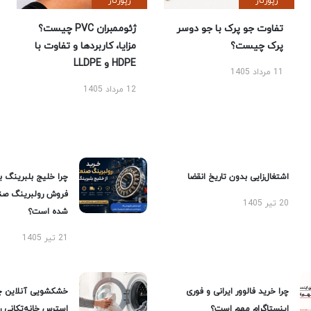
رپورتاژ
رپورتاژ
تفاوت جو پرک با جو دوسر
ژئوممبران PVC چیست؟
پرک چیست؟
مزایا، کاربردها و تفاوت با
HDPE و LLDPE
11 مرداد 1405
12 مرداد 1405
اشتغال‌زایی بدون تاریخ انقضا
چرا خلیج بلبرینگ ب
فروش رولبرینگ صن
20 تیر 1405
شده است؟
21 تیر 1405
چرا خرید فالوور ایرانی و فوری
خشکشویی آنلاین چ
اینستاگرام مهم است؟
استرس خانه‌تکانی 