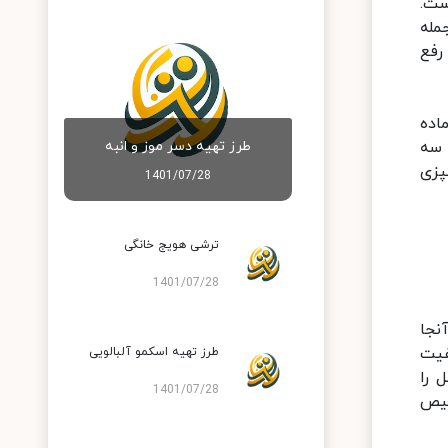
ست.
مله
رفع
اده
طرز تهیه دسر موز و انبه
 سه
پزی
1401/07/28
ترشی هویج خانگی
1401/07/28
آنجا
فیت
طرز تهیه اسکمو آلبالویی
 را
1401/07/28
خیص