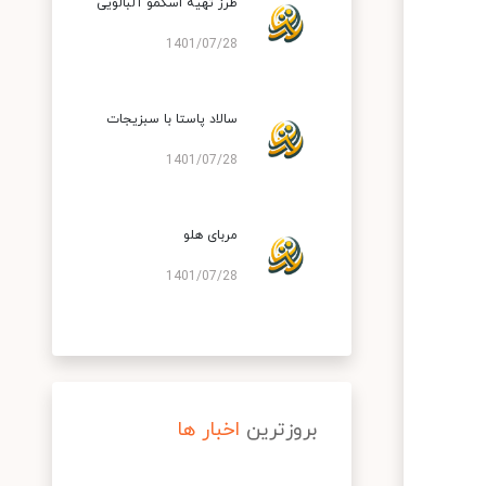
طرز تهیه اسکمو آلبالویی
1401/07/28
سالاد پاستا با سبزیجات
1401/07/28
مربای هلو
1401/07/28
بروزترین
اخبار ها