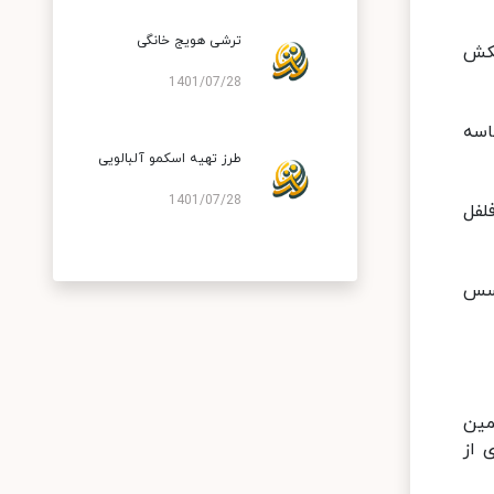
ترشی هویج خانگی
بکش
1401/07/28
کاسه
طرز تهیه اسکمو آلبالویی
1401/07/28
لفل
 سس
مین
 از