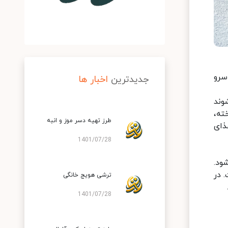
سرو
جدیدترین
اخبار ها
وند
ته،
طرز تهیه دسر موز و انبه
ذای
1401/07/28
ود.
 در
ترشی هویج خانگی
1401/07/28