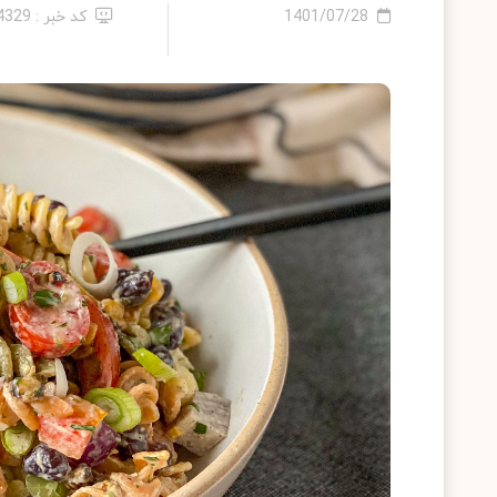
1401/07/28
کد خبر : 14329