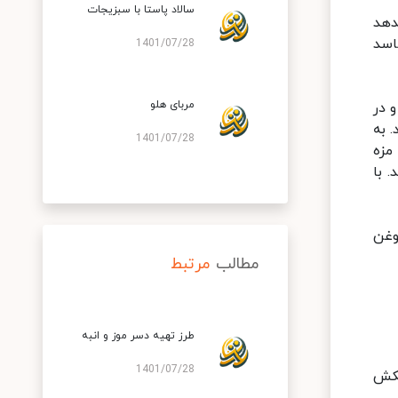
سالاد پاستا با سبزیجات
دهد
اسد
1401/07/28
مربای هلو
یزید و در
 به
1401/07/28
ن به سرفه می‌افتند. درست پس از ۱ دقیقه مزه
 با
وغن
مطالب
مرتبط
طرز تهیه دسر موز و انبه
1401/07/28
بکش