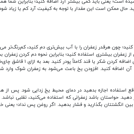
سیده است؛ یعنی باید کمی بیشتر آرد اضافه کنید؛ بنابراین شما هم
د. حال ممکن است این مقدار با توجه به کیفیت آرد کم یا زیاد شود.
ید؛ چون هرقدر زعفران را با آب بیش‌تری دم کنید، کم‌رنگ‌تر می‌
از زعفران بیشتری استفاده کنید؛ بنابراین نحوه دم کردن زعفران بس
مهم است. برای دم کردن زعفران ابتدا زعفران را بدون اضافه کردن شکر یا قند کاملاً پودر کنید
وپ‌خوری آب جوش و ۲ تکه یخ به آن اضافه کنید. افزودن یخ باعث می‌شود به زعفران شوک وارد 
وقع استفاده اجازه بدهید در دمای محیط یخ زدایی شود. پس از هر 
ر دهید. حواستان باشد زعفرانی که استفاده می‌کنید، تقلبی نباشد. ب
 بین انگشتتان بگذارید و فشار بدهید. اگر روغن پس نداد؛ یعنی خ