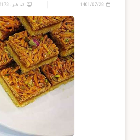
1401/07/28
کد خبر : 14173