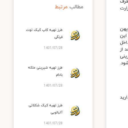
طرف
مطالب
مرتبط
ارت
 پهن
طرز تهیه کاپ کیک توت
ن این
فرنگی
اخل
1401/07/28
زند. بعد از
ینی
 شود.
طرز تهیه شیرینی ملکه
بادام
1401/07/28
رید
طرز تهیه کیک شکلاتی
آلبالویی
1401/07/28