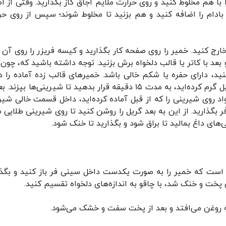
ا با هم مخلوط کنید و روی حرارت ملایم اجاق گاز بگذارید. وقتی از ا
بادام را اضافه کنید و هم بزنید تا مخلوط شوند؛ سپس از روی حر
ر خارج کنید. خمیر را روی صفحه کار بگذارید و کیسه فریزر را روی آن
 وردنه به قطر ۳ میل باز کنید و بعد با کاتر یا قالب دلخواه برش بزنید. توجه داشته باشید که، چو
نید، دارای حفره یا شکم خالی باشد. خمیر‌های قالب زده آماده را د
سینی فر بچینید و در فر ۱۸۰ درجه سانتیگراد که از قبل گرم کرده‌اید، به مدت ۱۵ دقیقه قرار بدهید تا شیرینی‌ها بپ
د روی شیرینی را که از قبل آماده کرده‌اید، داخل قسمت خالی شیر
اره به مدت ۳ تا ۵ دقیقه داخل فر بگذارید. از این به بعد گریل را روشن کنید تا روی شیرینی طلایی
‌های داغ بمالید تا براق شود و بگذارید تا خنک شود.
 است که خمیر را به صورت یکدست داخل سینی فر باز کنید و بگذا
ی پخت و خنک شد، با چاقو به اندازه‌های دلخواه تقسیم کنید.