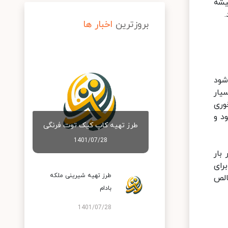
یشه
بروزترین
اخبار ها
شود
یار
. بعد به ازای ۱ قاشق چای‌خوری
شود و
طرز تهیه کاپ کیک توت فرنگی
1401/07/28
بار
رای
طرز تهیه شیرینی ملکه
الص
بادام
1401/07/28