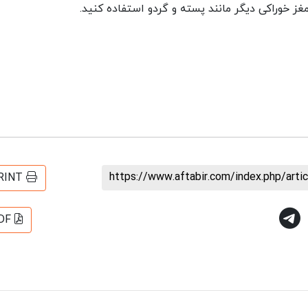
https://www.aftabir.com/index.php/art
RINT
DF