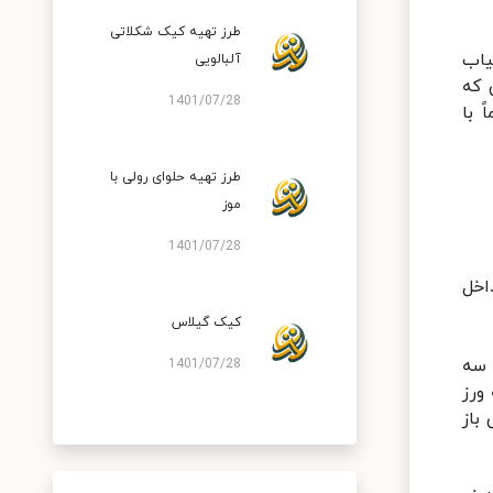
طرز تهیه کیک شکلاتی
یاب
آلبالویی
 که
1401/07/28
 با
طرز تهیه حلوای رولی با
موز
1401/07/28
اخل
کیک گیلاس
 سه
1401/07/28
ورز
باز