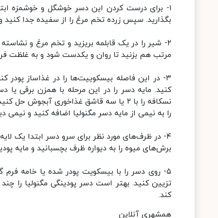
۱- برای درست کردن این دسر خوشگل و خوشمزه ابتدا 
بگذارید. سپس زرده تخم مرغ را از سفیده جدا کنید و
۲- شیر را در یک قابلمه بریزید و تخم مرغ و نشاسته 
مرتب هم بزنید تا روان و یکدست شود و به غلظت فرن
۳- در این فاصله بیسکوییت‌ها را در غذاساز پودر ک
کنید. مایه دسر را در این مرحله با همزن برقی یا د
نسکافه را با ۲ یا سه قاشق غذاخوری آبجوش ح
را به نیمی از مایه دسر مگنولیا اضافه کنید و نیمی 
۴- در ظرف‌های مورد نظر برای سرو دسر ابتدا یک لای
برش‌های میوه را به دیواره ظرف بچسبانید و مایه پودی
۵- روی دسر را با بیسکویت پودر شده یا خامه فرم گ
تزیین کنید. بهتر است دسر پودینگی مگنولیا را چند
کند.
همشهری آنلاین