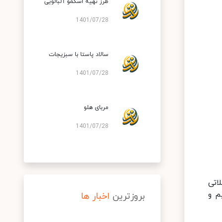
طرز تهیه اسکمو آلبالویی
1401/07/28
سالاد پاستا با سبزیجات
1401/07/28
مربای هلو
1401/07/28
اتی
م و
بروزترین
اخبار ها