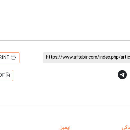
https://www.aftabir.com/index.php/art
RINT
DF
دگی
ایمیل