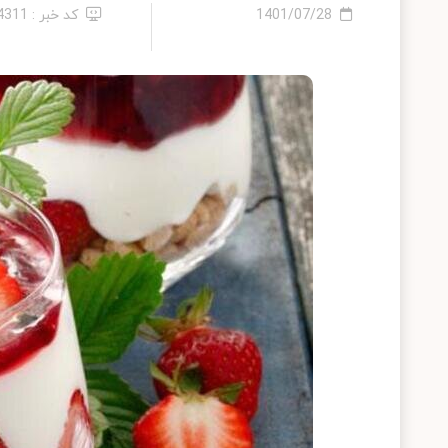
1401/07/28
کد خبر : 14311