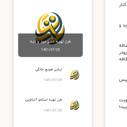
نار
د و
طرز تهیه دسر موز و انبه
افه
1401/07/28
ودر
کافه
ترشی هویج خانگی
سپس
1401/07/28
ویت
طرز تهیه اسکمو آلبالویی
یدا
1401/07/28