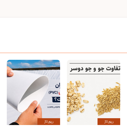
رپورتاژ
رپورتاژ