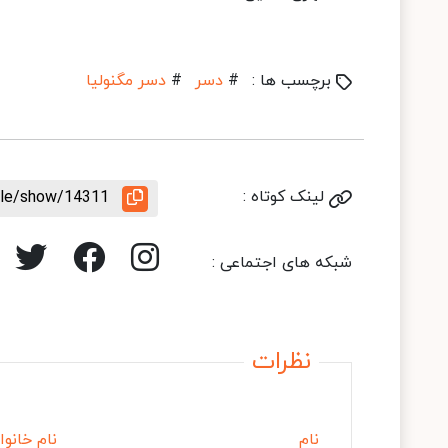
برچسب ها :
#
دسر
#
دسر مگنولیا
لینک کوتاه :
icle/show/14311
شبکه های اجتماعی :
نظرات
نام
نام خانوا