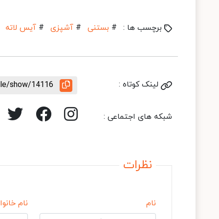
برچسب ها :
#
بستنی
#
آشپزی
#
آیس لاته
لینک کوتاه :
icle/show/14116
شبکه های اجتماعی :
نظرات
نام
نام خانوا