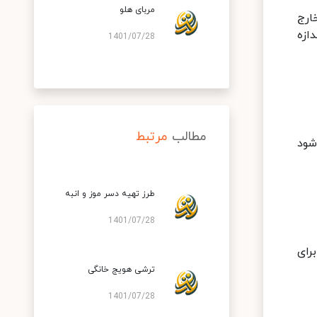
مربای هلو
ارج
ازه
1401/07/28
مطالب
مرتبط
شود
طرز تهیه دسر موز و انبه
1401/07/28
واه برای
ترشی هویج خانگی
1401/07/28