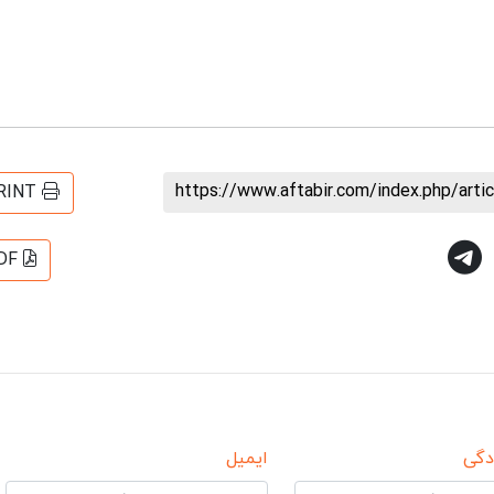
https://www.aftabir.com/index.php/art
RINT
DF
دگی
ایمیل