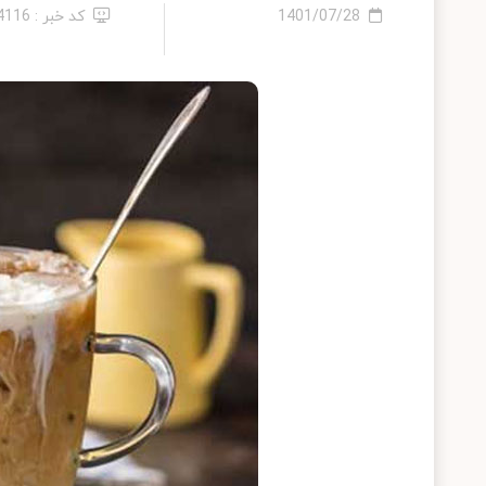
1401/07/28
کد خبر : 14116