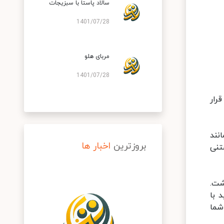
سالاد پاستا با سبزیجات
1401/07/28
مربای هلو
1401/07/28
رار
نند
بروزترین
اخبار ها
تنی
شت.
 با
شما