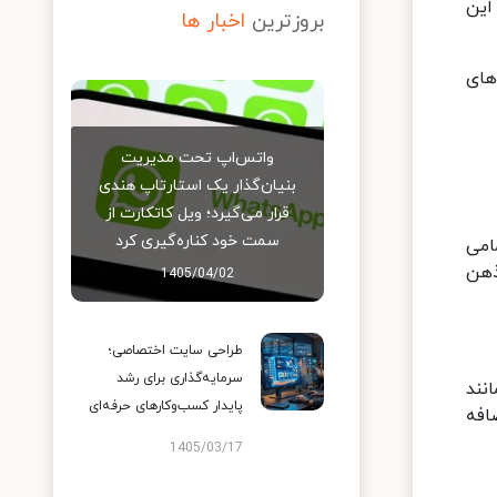
این
بروزترین
اخبار ها
های
واتس‌اپ تحت مدیریت
بنیان‌گذار یک استارتاپ هندی
قرار می‌گیرد؛ ویل کاتکارت از
سمت خود کناره‌گیری کرد
امی
ذهن
1405/04/02
طراحی سایت اختصاصی؛
سرمایه‌گذاری برای رشد
نند
پایدار کسب‌وکارهای حرفه‌ای
 آن اضافه
1405/03/17