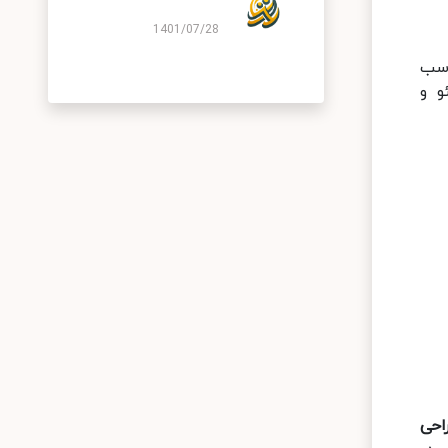
1401/07/28
ناسب
و و
احی