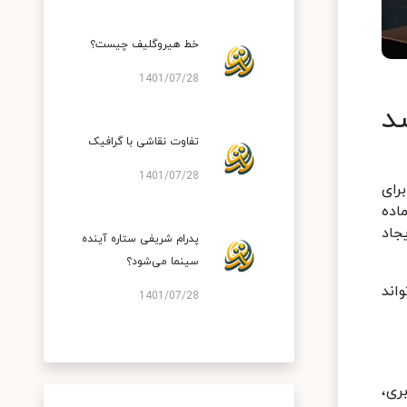
خط هیروگلیف چیست؟
1401/07/28
د
تفاوت نقاشی با گرافیک
1401/07/28
رای
اده
جاد
پدرام شریفی ستاره آینده
سینما می‌شود؟
اند
1401/07/28
ری،