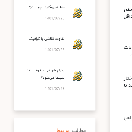
خط هیروگلیف چیست؟
سطح
اقل
1401/07/28
تفاوت نقاشی با گرافیک
نات
1401/07/28
پدرام شریفی ستاره آینده
تار
سینما می‌شود؟
 تا
1401/07/28
احی
مطالب
مرتبط