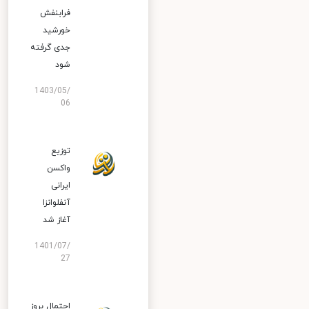
فرابنفش
خورشید
جدی گرفته
شود
1403/05/
06
توزیع
واکسن
ایرانی
آنفلوانزا
آغاز شد
1401/07/
27
احتمال بروز