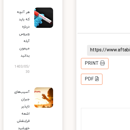
هر آنچه
که باید
درباره
ویروس
آبله
میمون
https://www.afta
بدانید
PRINT
1403/05/
30
PDF
آسیب‌های
جبران
ناپذیر
اشعه
فرابنفش
خورشید