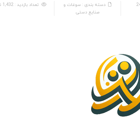
دسته بندی : سوغات و
تعداد بازدید : 1,432 نفر
صنایع دستی