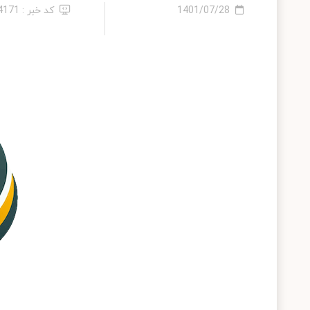
1401/07/28
کد خبر : 24171