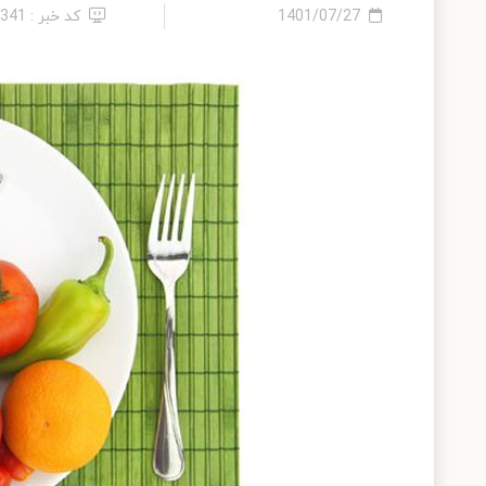
1401/07/27
کد خبر : 8341