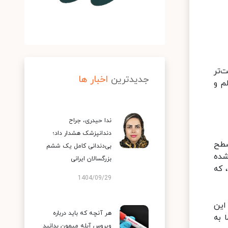
‌تر
جدیدترین
اخبار ها
م و
ندا حیدری، جراح
دندانپزشک هشدار داد؛
سطح
بی‌دندانی کامل یک ششم
شده
بزرگسالان ایرانی
 که
1404/09/29
این
هر آنچه که باید درباره
 به
ویروس آبله میمون بدانید