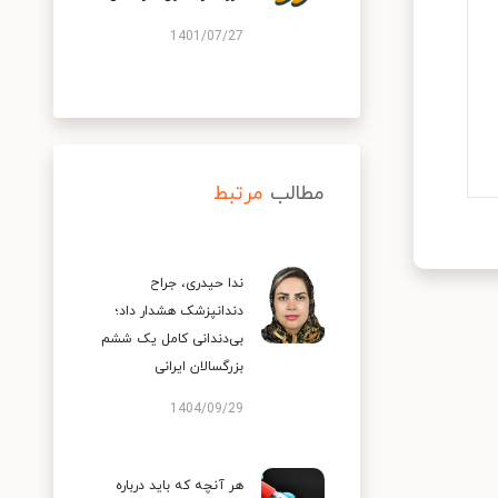
1401/07/27
مطالب
مرتبط
ندا حیدری، جراح
دندانپزشک هشدار داد؛
بی‌دندانی کامل یک ششم
بزرگسالان ایرانی
1404/09/29
هر آنچه که باید درباره