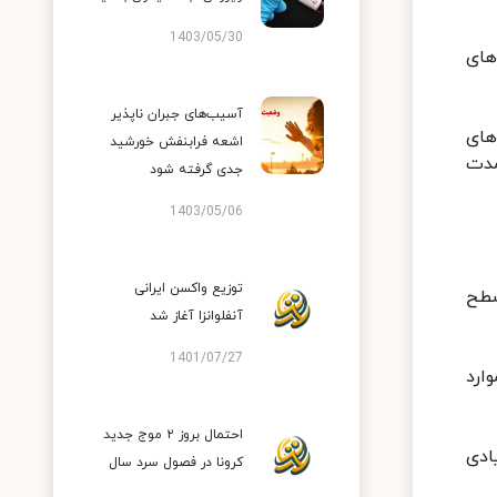
1403/05/30
های
آسیب‌های جبران ناپذیر
های
اشعه فرابنفش خورشید
مدت
جدی گرفته شود
1403/05/06
توزیع واکسن ایرانی
سطح
آنفلوانزا آغاز شد
1401/07/27
ارد
احتمال بروز ۲ موج جدید
ادی
کرونا در فصول سرد سال