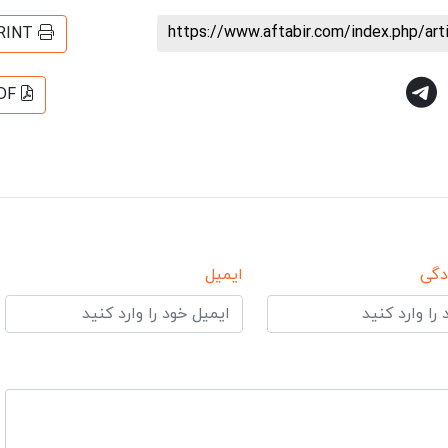
https://www.aftabir.com/index.php/ar
RINT
DF
دگی
ایمیل