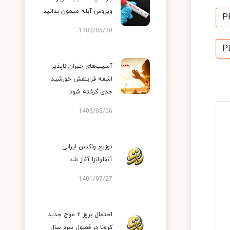
ویروس آبله میمون بدانید
P
1403/05/30
P
آسیب‌های جبران ناپذیر
اشعه فرابنفش خورشید
جدی گرفته شود
1403/05/06
توزیع واکسن ایرانی
آنفلوانزا آغاز شد
1401/07/27
احتمال بروز ۲ موج جدید
کرونا در فصول سرد سال