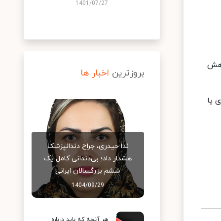
1401/07/27
اهش
بروزترین
اخبار ها
 یا
ندا حیدری، جراح دندانپزشک
هشدار داد؛ بی‌دندانی کامل یک
ششم بزرگسالان ایرانی
1404/09/29
هر آنچه که باید درباره