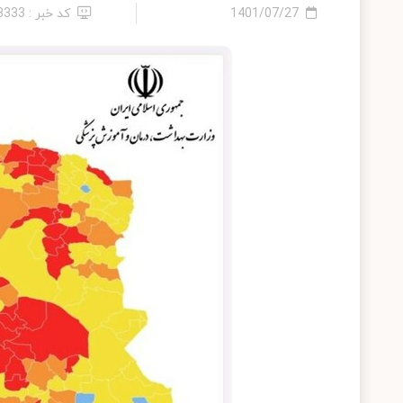
1401/07/27
کد خبر : 13333