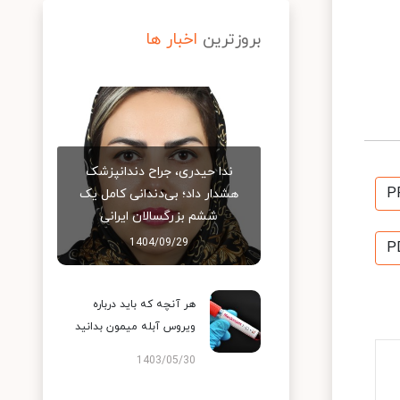
بروزترین
اخبار ها
ندا حیدری، جراح دندانپزشک
P
هشدار داد؛ بی‌دندانی کامل یک
ششم بزرگسالان ایرانی
1404/09/29
P
هر آنچه که باید درباره
ویروس آبله میمون بدانید
1403/05/30