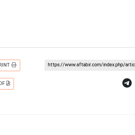
https://www.aftabir.com/index.php/art
RINT
DF