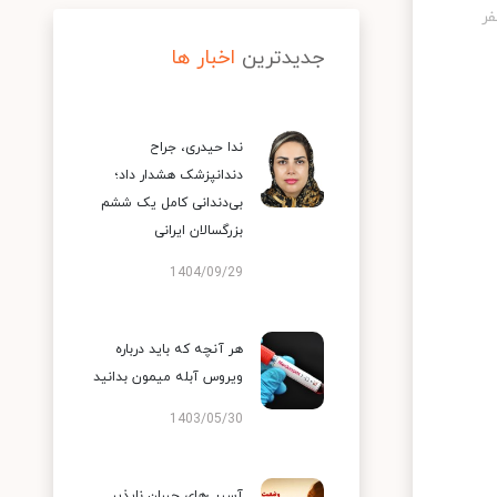
جدیدترین
اخبار ها
ندا حیدری، جراح
دندانپزشک هشدار داد؛
بی‌دندانی کامل یک ششم
بزرگسالان ایرانی
1404/09/29
هر آنچه که باید درباره
ویروس آبله میمون بدانید
1403/05/30
آسیب‌های جبران ناپذیر