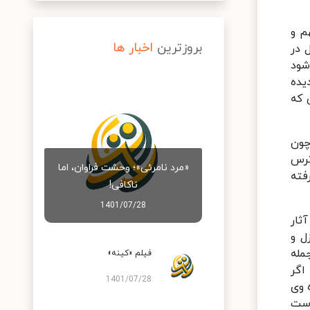
م و
بروزترین
اخبار ها
 در
شود
یده
 که
چون
ترس
«مرد نامرئی»؛ وحشت فراوان، اما
فته
ناکافی!
1401/07/28
ثار
ل و
مله
فیلم «کینه»
اگر
1401/07/28
 وی
است