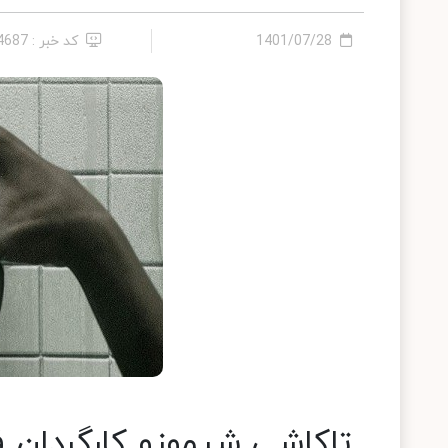
1401/07/28
کد خبر : 14687
تاکاشی شیموزو کارگردان 