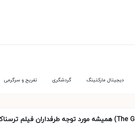
دیجیتال مارکتینگ
گردشگری
تفریح و سرگرمی
سری فیلم‌های ترسناک «کینه» (The Grudge) همیشه مورد توجه طرفداران فیلم ترسنا