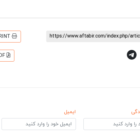
https://www.aftabir.com/index.php/art
RINT
DF
دگی
ایمیل