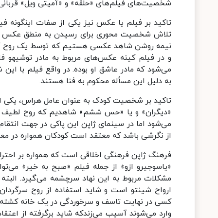
شخصیت‌های فیلم‌های «حلقه» و «آمیتی ویل» قربانی 
تاکید بر فیلم یا عکس نیز یکی از صفات اینگونه فی
تلاش شخصیت محوری برای رسیدن به منطق عکس و یا
نیمه روشن شاهد عکسی هستیم که توسط یک روح گرف
و در فیلم کینه عکس‌های مربوط به مادر توشیهو 
می‌شود که مادر عاشق او بوده. در واقع فیلم با این ش
به دلیل این مسأله محکوم به فنا هستند.
تاکید بر شخصیت کودک به عنوان عامل هراس، یکی از 
«دیگران» و یا «حس ششم» شاهدیم که روح لطیف کو
می‌شود اما در سینمای ژاپن این پاکی در جهت انتقام 
از نگرشی باشد که معتقد است کودکان همواره در مع
فرهنگ ژاپن فرهنگی اخلاقی است که همواره بر احترام 
«یاسوجیرو ازو» از جمله فیلم «صبح به خیر» می‌توا
مشکلات مربوط به این نهاد سرچشمه می‌گیرد. البته 
ارواح شینتو است و شاید استفاده از روح سرگردان ی
کسی در نهایت تاسف و سرخوردگی در یک خانه کشته شو
وارد می‌شوند آسیب می‌زندکه شاید برگرفته از اعتق