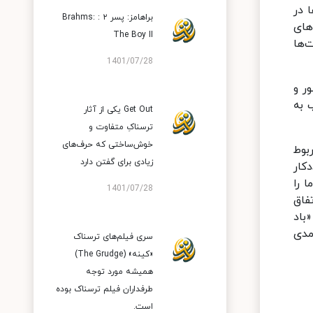
 در
براهامز: پسر ۲ : Brahms:
های
The Boy II
‌ها
1401/07/28
ر و
 به
Get Out یکی از آثار
ترسناکِ متفاوت و
خوش‌ساختی که حرف‌های
بوط
زیادی برای گفتن دارد
کار
 را
1401/07/28
فاق
باد
مدی
سری فیلم‌های ترسناک
«کینه» (The Grudge)
همیشه مورد توجه
طرفداران فیلم ترسناک بوده
است.