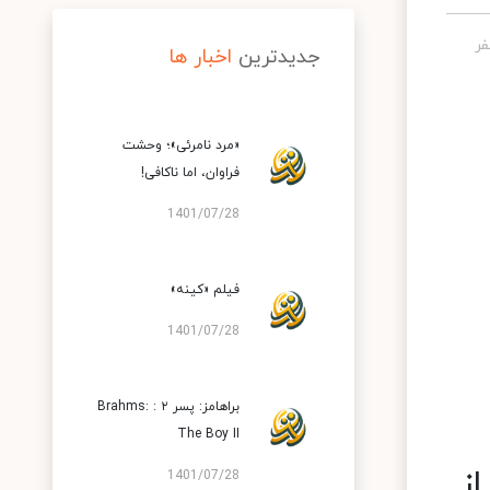
جدیدترین
اخبار ها
«مرد نامرئی»؛ وحشت
فراوان، اما ناکافی!
1401/07/28
فیلم «کینه»
1401/07/28
براهامز: پسر ۲ : Brahms:
The Boy II
ز
1401/07/28