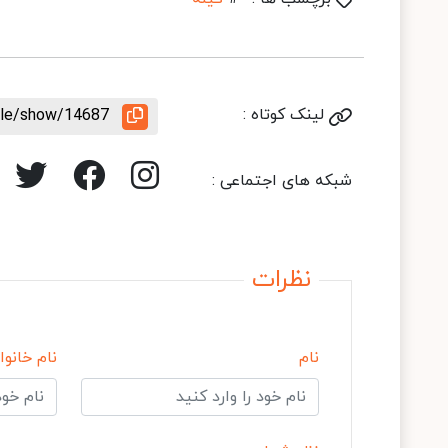
لینک کوتاه :
icle/show/14687
شبکه های اجتماعی :
نظرات
نام
نام خانوا