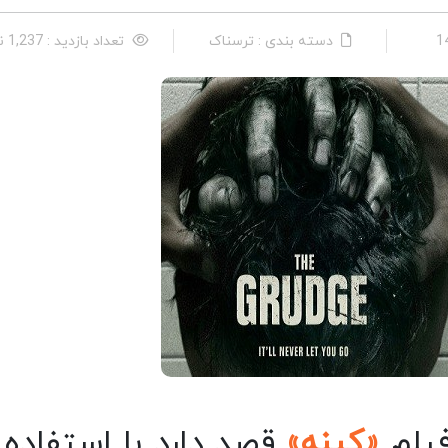
دسته بندی : ترسناک
تعداد بازدید : 1,237 نفر
فیلم
«کینه»
قصد دارد با استفاده ا