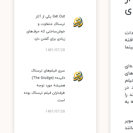
ی
Get Out یکی از آثار
ترسناکِ متفاوت و
خوش‌ساختی که حرف‌های
دات
زیادی برای گفتن دارد
فته
نما
1401/07/28
‌ای
سری فیلم‌های ترسناک
های
«کینه» (The Grudge)
یلم
همیشه مورد توجه
 در
طرفداران فیلم ترسناک بوده
 را
است.
 به
1401/07/28
ویر
نند