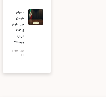
ماجرای
«توافق
قریب‌الوقو
ع تنگه
هرمز»
چیست؟
1405/05/
13