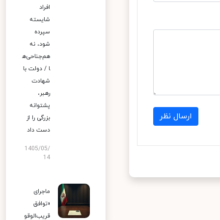
افراد
شایسته
سپرده
شود، نه
هم‌جناحی‌ه
ا / دولت با
شهادت
رهبر،
پشتوانه
ارسال نظر
بزرگی را از
دست داد
1405/05/
14
ماجرای
«توافق
قریب‌الوقو