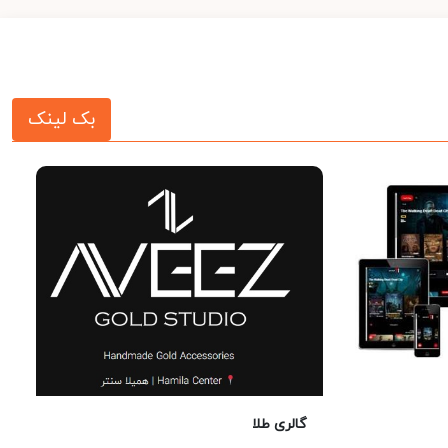
بک لینک
گالری طلا