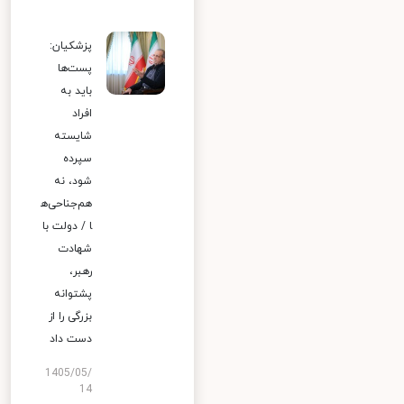
پزشکیان:
پست‌ها
باید به
افراد
شایسته
سپرده
شود، نه
هم‌جناحی‌ه
ا / دولت با
شهادت
رهبر،
پشتوانه
بزرگی را از
دست داد
1405/05/
14