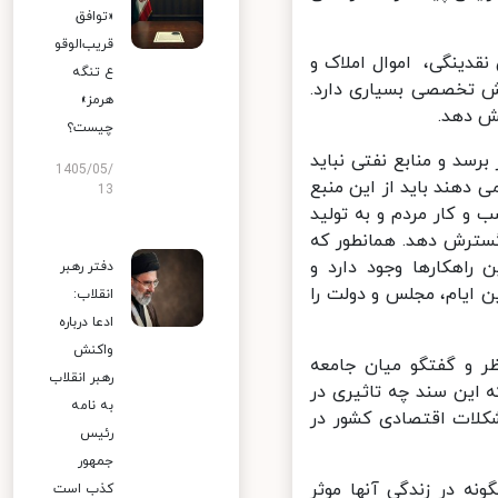
«توافق
قریب‌الوقو
ر هزار میلیارد تومان نقدینگی، اموال املاک و
ع تنگه
ش تخصصی بسیاری دارد.
هرمز»
 دهد.
چیست؟
سد و منابع نفتی نباید
1405/05/
دهند باید از این منبع
13
و کار مردم و به تولید
سترش دهد. همانطور که
اهکارها وجود دارد و
دفتر رهبر
 ایام، مجلس و دولت را
انقلاب:
ادعا درباره
واکنش
 و گفتگو میان جامعه
رهبر انقلاب
این سند چه تاثیری در
به نامه
کلات اقتصادی کشور در
رئیس
جمهور
ه در زندگی آنها موثر
کذب است