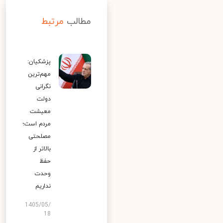
مطالب
مرتبط
پزشکیان:
مهم‌ترین
نگرانی
دولت
معیشت
مردم است؛
مصلحتی
بالاتر از
حفظ
وحدت
نداریم
1405/05/
18