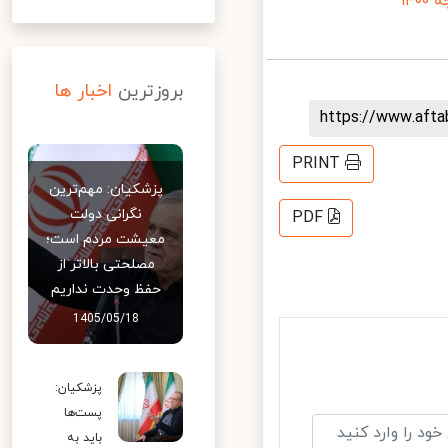
۱
بروزترین
اخبار ها
https://www.aft
PRINT
پزشکیان: مهم‌ترین
نگرانی دولت
PDF
معیشت مردم است؛
مصلحتی بالاتر از
حفظ وحدت نداریم
1405/05/18
پزشکیان:
پست‌ها
باید به