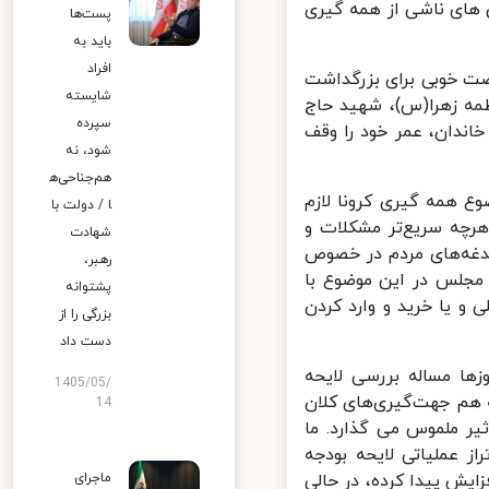
 های ناشی از همه گیری
پست‌ها
باید به
افراد
ت خوبی برای بزرگداشت
شایسته
ه زهرا(س)، شهید حاج
سپرده
ندان، عمر خود را وقف
شود، نه
هم‌جناحی‌ه
همه گیری کرونا لازم
ا / دولت با
چه سریع‌تر مشکلات و
شهادت
غه‌های مردم در خصوص
رهبر،
 مجلس در این موضوع با
پشتوانه
 یا خرید و وارد کردن
بزرگی را از
دست داد
ا مساله بررسی لایحه
1405/05/
هم جهت‌گیری‌های کلان
14
ر ملموس می گذارد. ما
سری تراز عملیاتی لایحه بودجه
رصد رشد داشته است و هزینه‌ها ۴۷ درصد افزایش پیدا کرده، در حالی
ماجرای