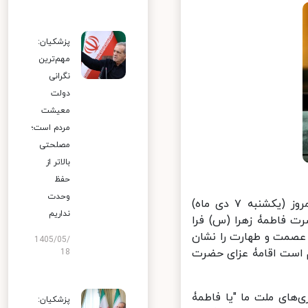
پزشکیان:
مهم‌ترین
نگرانی
دولت
معیشت
مردم است؛
مصلحتی
بالاتر از
حفظ
وحدت
محمدباقر قالیباف رئیس مجلس شورای اسلامی در جلسه علنی امروز (یکشنبه ۷ دی ماه)
نداریم
 فاطمۀ زهرا (س) فرا
عصمت و طهارت را نشان
1405/05/
زم است اقامۀ عزای حضرت
18
های ملت ما "یا فاطمۀ
پزشکیان: