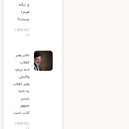
ع تنگه
هرمز»
چیست؟
1405/05/
13
دفتر رهبر
انقلاب:
ادعا درباره
واکنش
رهبر انقلاب
به نامه
رئیس
جمهور
کذب است
1405/05/