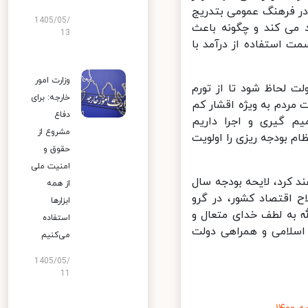
در فرهنگ عمومی بتدریج
1405/05/
 می کند و چگونه باعث
13
 استفاده از درآمد با
وزارت امور
 لحاظ شود تا از تورم
خارجه: برای
ردم به ویژه اقشار کم
دفاع
 گیری و اجرا داریم
مشروع از
 بودجه ریزی را اولویت
حقوق و
امنیت ملی
کرد، لایحه بودجه سال
از همه
 اقتصاد کشور، در گرو
ابزارها
 به لطف خدای متعال و
استفاده
سلامی و همراهی دولت
می‌کنیم
1405/05/
11