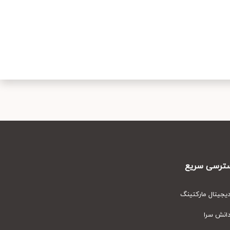
رسی سریع
یتال مارکتینگ
نش سرا