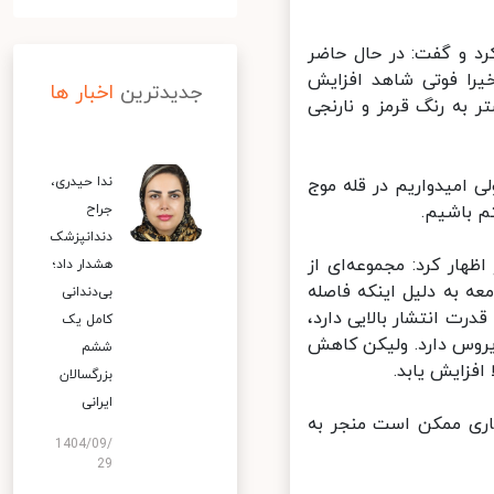
 و گفت: در حال حاضر
را فوتی شاهد افزایش
جدیدترین
اخبار ها
به رنگ قرمز و نارنجی
ندا حیدری،
 امیدواریم در قله موج
 باشیم.
جراح
دندانپزشک
هار کرد: مجموعه‌ای از
هشدار داد؛
 به دلیل اینکه فاصله
بی‌دندانی
 انتشار بالایی دارد،
کامل یک
روس دارد. ولیکن کاهش
ششم
زایش یابد.
بزرگسالان
ایرانی
ری ممکن است منجر به
1404/09/
29