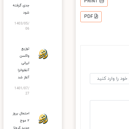
PRINT
جدی گرفته
شود
PDF
1403/05/
06
توزیع
واکسن
ایرانی
آنفلوانزا
آغاز شد
1401/07/
27
احتمال بروز
۲ موج
جدید کرونا