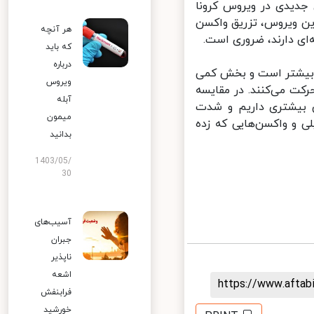
دیدی در ویروس کرونا
این ویروس، تزریق واکسن
هر آنچه
‌ای دارند، ضروری است.
که باید
درباره
 بیشتر است و بخش کمی
ویروس
 می‌کنند. در مقایسه
آبله
بیشتری داریم و شدت
میمون
 و واکسن‌هایی که زده
بدانید
1403/05/
30
آسیب‌های
جبران
ناپذیر
اشعه
https://www.afta
فرابنفش
خورشید