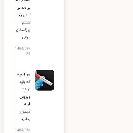
هشدار داد؛
بی‌دندانی
کامل یک
ششم
بزرگسالان
ایرانی
1404/09/
29
هر آنچه
که باید
درباره
ویروس
آبله
میمون
بدانید
1403/05/