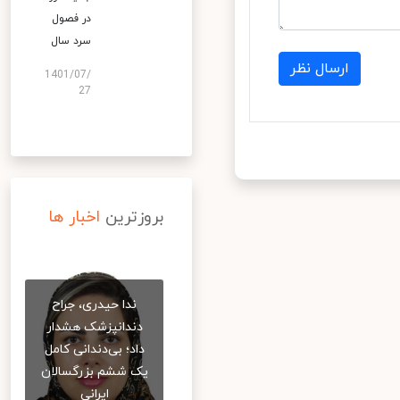
در فصول
سرد سال
ارسال نظر
1401/07/
27
بروزترین
اخبار ها
ندا حیدری، جراح
دندانپزشک هشدار
داد؛ بی‌دندانی کامل
یک ششم بزرگسالان
ایرانی