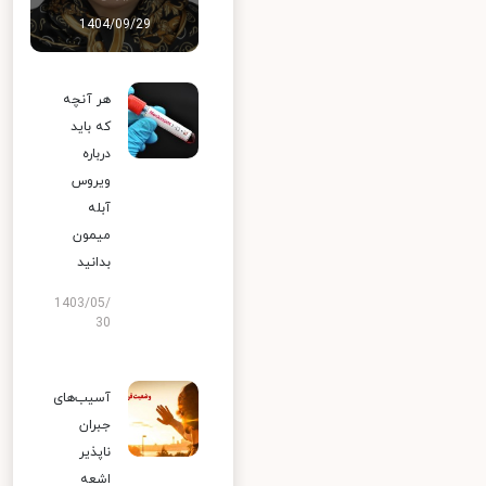
1404/09/29
هر آنچه
که باید
درباره
ویروس
آبله
میمون
بدانید
1403/05/
30
آسیب‌های
جبران
ناپذیر
اشعه