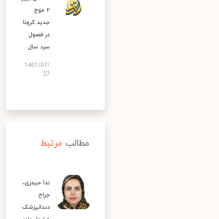
۲ موج
جدید کرونا
در فصول
سرد سال
1401/07/
27
مطالب
مرتبط
ندا حیدری،
جراح
دندانپزشک