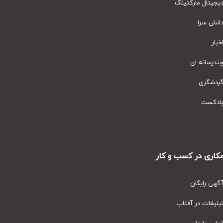
یتال مارکتینگ
نش سرا
ار
رسانه ای
دشگری
دکست
ری در کسب و کار
ی رایگان
یغات در آفتاب