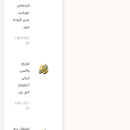
فرابنفش
خورشید
جدی گرفته
شود
1403/05/
06
توزیع
واکسن
ایرانی
آنفلوانزا
آغاز شد
1401/07/
27
احتمال بروز