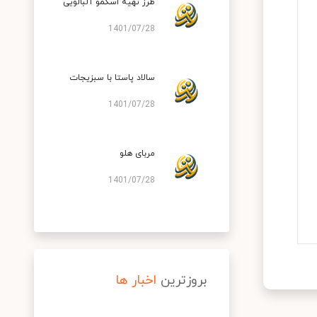
طرز تهیه اسکمو آلبالویی
1401/07/28
سالاد پاستا با سبزیجات
1401/07/28
مربای هلو
1401/07/28
بروزترین
اخبار ها