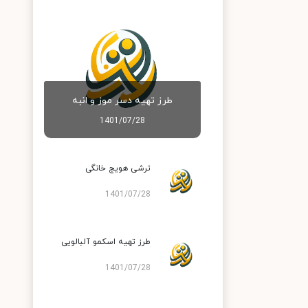
طرز تهیه دسر موز و انبه
1401/07/28
ترشی هویج خانگی
1401/07/28
طرز تهیه اسکمو آلبالویی
1401/07/28