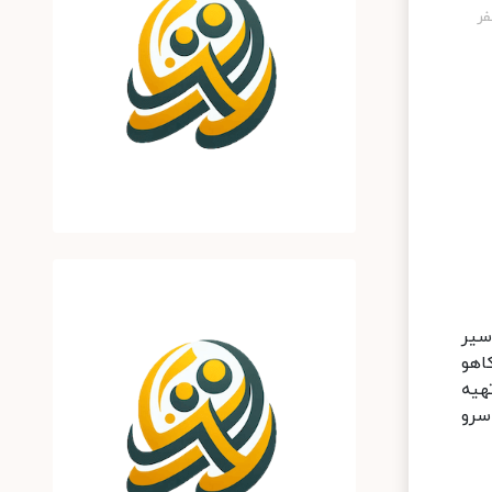
رای تهیه این سالاد خوشمزه 180 گرم میگو، 1 عدد سیر
ی گشنیز و نعنا، یک آووکادو بزرگ، 1 عدد کاهو
تهیه
سرو