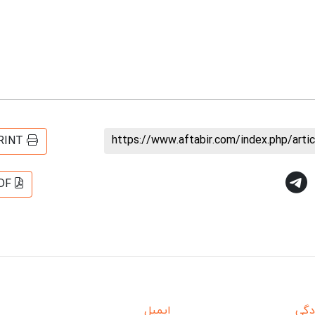
https://www.aftabir.com/index.php/art
RINT
DF
دگی
ایمیل