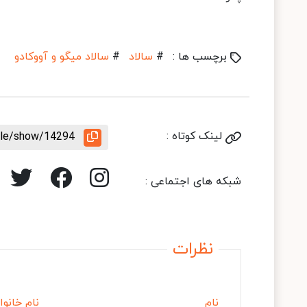
برچسب ها :
#
سالاد
#
سالاد میگو و آووکادو
لینک کوتاه :
icle/show/14294
شبکه های اجتماعی :
نظرات
نام
نام خانوا