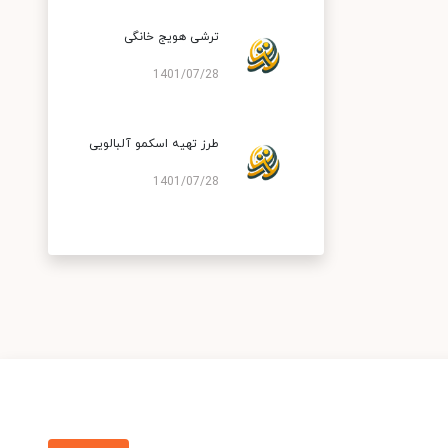
ترشی هویج خانگی
1401/07/28
طرز تهیه اسکمو آلبالویی
1401/07/28