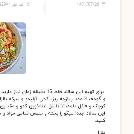
1401/07/28
کد خبر : 14294
کوچک و فلفل دلمه، 2 قاشق غذاخوری 
این سالاد ابتدا میگو را پخته و سپس تمامی مواد را در
کنید.
پلازا