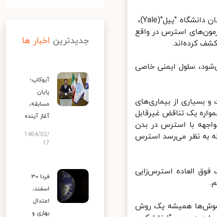
به گزارش ایسنا و به نقل از نیو اطلس، یک مطالعه جدید تحت رهبری محققان دانشگاه "ییل"(Yale)، ​​
مون‌های استرس در واقع
جدیدترین
اخبار ها
ف کرده‌اند.
ود، سلول ایمنی خاصی
آیوکاپ؛
پایان
بسیاری از بیماری‌های
مسابقه،
واره یک تناقض غیرقابل
آغاز آینده
اجهه با استرس در بدن
1404/02/
 به نظر می‌رسد استرس
17
وق العاده استرس‌زایی
فردا ۳۰
اسفند،
اعتدال
موش‌ها همیشه یک روش
بهاری و