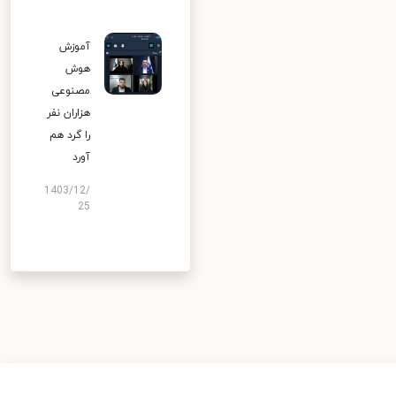
آموزش
هوش
مصنوعی
هزاران نفر
را گرد هم
آورد
1403/12/
25