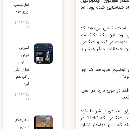
ح هورمون "اینترلوکین
آغاز رسمی
و استرس حاد شناسایی شده بود، اما
نوروز ۱۴۰۴
1403/12/
است، نشان می‌دهد که
29
‌شود. این یک مکانیسم
قویت می‌کند و هنگامی
حیوانات دیگر وقتی با
آموزش
هوش
مصنوعی
توضیح می‌دهد که چرا
هزاران نفر
؟
را گرد هم
آورد
 کم شدن قند در خون دارد. در اصل،
1403/12/
.
25
ی تعدادی از شرایط خود
ایمنی، بلکه همچنین برای بسیاری از اختلالات سلامت روان ارائه می‌دهند. هنگامی که "IL-6" در
سه راهکار
 که این موضوع نشان
کلیدی