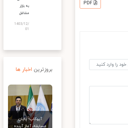
PDF
به بازار
مشاغل
1403/12/
01
بروزترین
اخبار ها
آیوکاپ؛ پایان
مسابقه، آغاز آینده