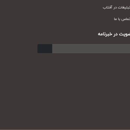
یغات در آفتاب
س با ما
ت در خبرنامه
ارسال