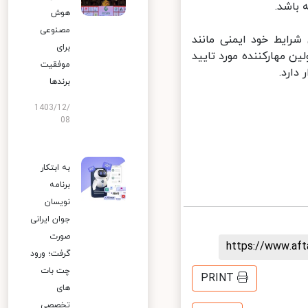
اشد.
هوش
مصنوعی
 درمان شرایط خود ایمنی مانند
برای
ستفاده می‌شود و داروی "توسیلیزوماب"(Tocilizumab) اولین مهارکننده مورد تایید
موفقیت
برندها
1403/12/
08
به ابتکار
برنامه
نویسان
جوان ایرانی
صورت
https://www.af
گرفت؛ ورود
چت بات
PRINT
های
تخصصی