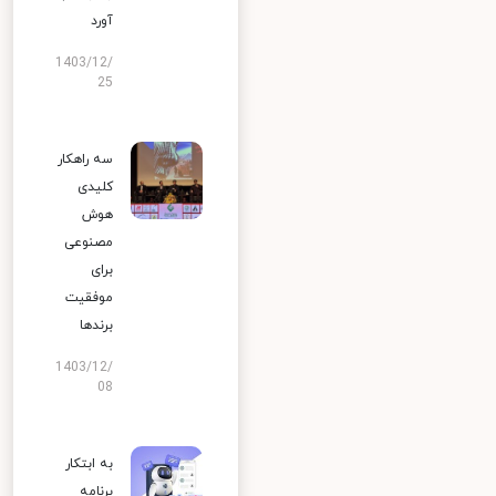
آورد
1403/12/
25
سه راهکار
کلیدی
هوش
مصنوعی
برای
موفقیت
برندها
1403/12/
08
به ابتکار
برنامه