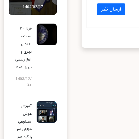
1404/02/17
ارسال نظر
فردا ۳۰
اسفند،
اعتدال
بهاری و
آغاز رسمی
نوروز ۱۴۰۴
1403/12/
29
آموزش
هوش
مصنوعی
هزاران نفر
را گرد هم