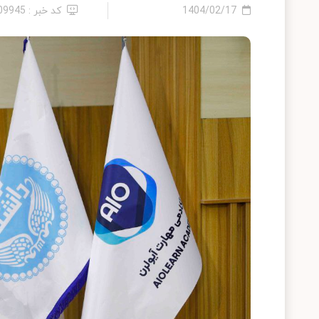
1404/02/17
کد خبر : 2409945