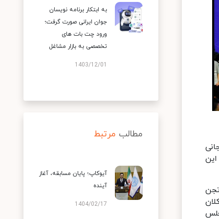
به ابتکار برنامه نویسان
جوان ایرانی صورت گرفت؛
ورود چت بات های
تخصصی به بازار مشاغل
1403/12/01
مطالب
مرتبط
انی
این
آیوکاپ؛ پایان مسابقه، آغاز
آینده
تجن
لان
1404/02/17
جلس