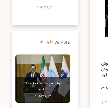
1403/12/01
بروزترین
اخبار ها
هوش
هوش
رار
آیوکاپ؛ پایان مسابقه، آغاز
 در
آینده
1404/02/17
شور
نرو