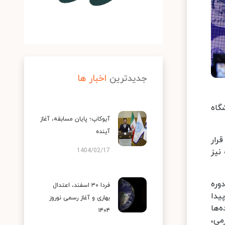
جدیدترین
اخبار ها
گاه
آیوکاپ؛ پایان مسابقه، آغاز
آینده
رار
نیز
1404/02/17
وره
فردا ۳۰ اسفند، اعتدال
پیدا
بهاری و آغاز رسمی نوروز
‌ها
۱۴۰۴
می،