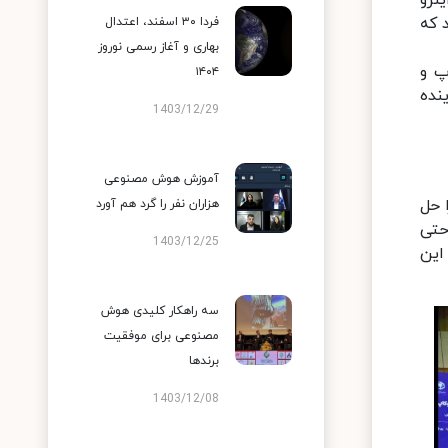
د که
فردا ۳۰ اسفند، اعتدال
بهاری و آغاز رسمی نوروز
پ و
۱۴۰۴
نده
1403/12/29
آموزش هوش مصنوعی
 حل
هزاران نفر را گرد هم آورد
سط سن آنها ۲۲ سال است. حتی
1403/12/25
 این
سه راهکار کلیدی هوش
مصنوعی برای موفقیت
برندها
1403/12/08