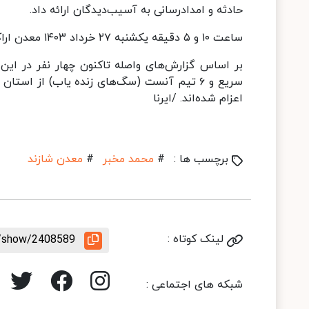
حادثه و امدادرسانی به آسیب‌دیدگان ارائه داد.
ساعت ۱۰ و ۵ دقیقه یکشنبه ۲۷ خرداد ۱۴۰۳ معدن اراک - شازند در منطقه پل دوآب استان مرکزی ریزش کرد.
بر اساس گزارش‌های واصله تاکنون چهار نفر در ای
سریع و ۶ تیم آنست (سگ‌های زنده یاب) از ا
اعزام شده‌اند. /ایرنا
برچسب ها :
#
محمد مخبر
#
معدن شازند
لینک کوتاه :
le/show/2408589
شبکه های اجتماعی :