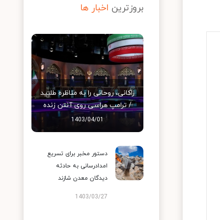
بروزترین
اخبار ها
زاکانی، روحانی را به مناظره طلبید
/ ترامپ هراسی روی آنتن زنده
1403/04/01
دستور مخبر برای تسریع
امدادرسانی به حادثه‌
دیدگان معدن شازند
1403/03/27