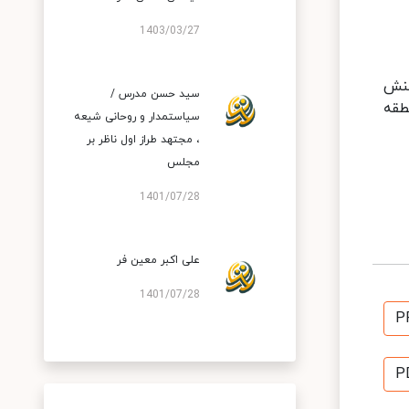
1403/03/27
کنش
سید حسن مدرس /
طقه
سیاستمدار و روحانی شیعه
، مجتهد طراز اول ناظر بر
مجلس
1401/07/28
علی اکبر معین فر
1401/07/28
P
P