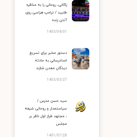
زاکانی، روحانی را به مناظره
طلبید / ترامپ هراسی روی
آنتن زنده
1403/04/01
دستور مخبر برای تسریع
امدادرسانی به حادثه‌
دیدگان معدن شازند
1403/03/27
سید حسن مدرس /
سیاستمدار و روحانی شیعه
، مجتهد طراز اول ناظر بر
مجلس
1401/07/28