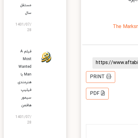
مستقل
سال
1401/07/
The Mark
28
فیلم A
Most
https://www.afta
Wanted
Man با
PRINT
هنرمندی
فیلیپ
PDF
سیمور
هافمن
1401/07/
28