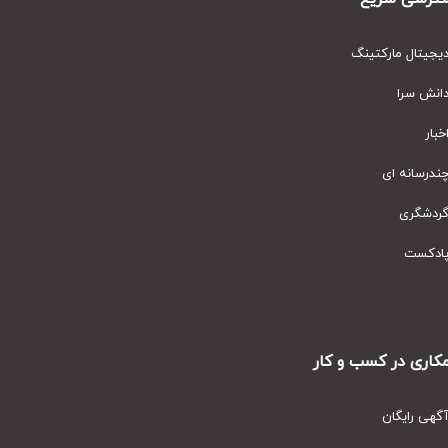
یتال مارکتینگ
نش سرا
ار
رسانه ای
دشگری
دکست
ری در کسب و کار
ی رایگان