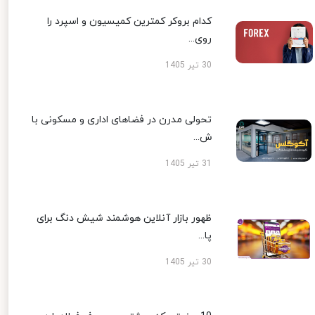
کدام بروکر کمترین کمیسیون و اسپرد را
روی...
30 تیر 1405
تحولی مدرن در فضاهای اداری و مسکونی با
ش...
31 تیر 1405
ظهور بازار آنلاین هوشمند شیش دنگ برای
پا...
30 تیر 1405