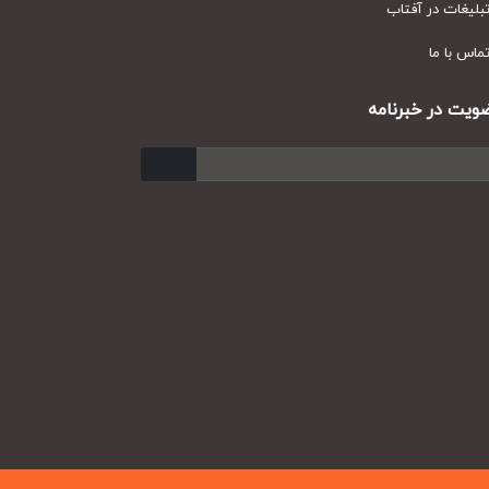
یغات در آفتاب
س با ما
ت در خبرنامه
ارسال