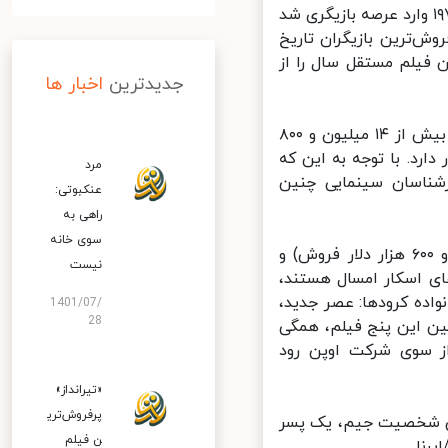
لیام نیسن ۶۸ ساله یکی از سوپراستارهای سینمای جهان است که از سال ۱۹۷۶ وارد عرصه بازیگری شد
ش‌ترین بازیگران تاریخ
فیلم مستقل سال را از
جدیدترین
اخبار ها
فیلم تیرانداز (The Marksman) با نقش‌آفرینی نیسن در حال حاضر با کمی بیش از ۱۴ میلیون و ۸۰۰
رد. با توجه به این که
مرد
شناسان سینمایی چنین
عنکبوتی:
راهی به
سوی خانه
تیرانداز نه تنها از دیگر فیلم‌های مستقل سال از جمله میناری (۱ میلیون و ۶۰۰ هزار دلار فروش) و
نیست
ردو از نامزدهای اسکار امسال هستند،
ه بلکه پس از فیلم‌هایی چون زن شگفت انگیز ۱۹۸۴، خانواده کرودها: عصر جدید،
1401/07/
28
ن این پنج فیلم، همگی
ز سوی شرکت اوپن رود
«تیرانداز»
پرفروش‌تری
د، لیام نیسن در نقش شخصیت جیم، یک پسر
ن فیلم
نا