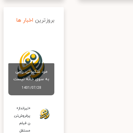
بروزترین
اخبار ها
مرد عنکبوتی: راهی
به سوی خانه نیست
1401/07/28
«تیرانداز»
پرفروش‌تری
ن فیلم
مستقل