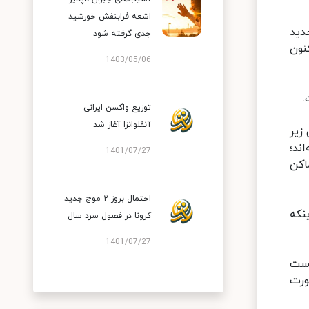
اشعه فرابنفش خورشید
ی‌های جدید
جدی گرفته شود
 اکنون
1403/05/06
.
توزیع واکسن ایرانی
آنفلوانزا آغاز شد
 زیر
ند؛
1401/07/27
اکن
احتمال بروز ۲ موج جدید
نکه
کرونا در فصول سرد سال
1401/07/27
است
ورت