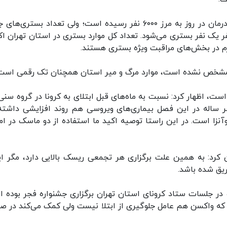
او ادامه داد: تقریبا میزان مراجعین سرپایی در حوزه درمان در روز به مرز ۶۰۰۰ نفر رسیده است؛ ولی تعداد بستر
۳۰۰ تا ۴۰۰ مورد در روز است که یعنی از هر ۲۰ نفر یک نفر بستری می‌شود. تعداد کل موارد بستری در استان تهران
لا مشخص نشده است، موارد مرگ و میر استان همچنان تک رقمی است
است،‌ اظهار کرد: نسبت به ماه‌های قبل ابتلای به کرونا در گروه سنی
ر ساله در این فصل بیماری‌های ویروسی هم روند افزایشی داشته‌ا
لوآنزا است. در این راستا توصیه اکید ما استفاده از دو ماسک در ام
ن کرد: به همین علت برگزاری هر تجمعی ریسک بالایی دارد، مگر ای
یق شده باشد.
 در جلسات ستاد کرونای استان تهران برگزاری جشنواره فجر بوده 
 که واکسن هم عامل جلوگیری از ابتلا نیست ولی کمک می‌کند در ص