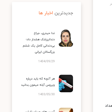
جدیدترین
اخبار ها
ندا حیدری، جراح
دندانپزشک هشدار داد؛
بی‌دندانی کامل یک ششم
بزرگسالان ایرانی
1404/09/29
هر آنچه که باید درباره
ویروس آبله میمون بدانید
1403/05/30
داد
آسیب‌های جبران ناپذیر