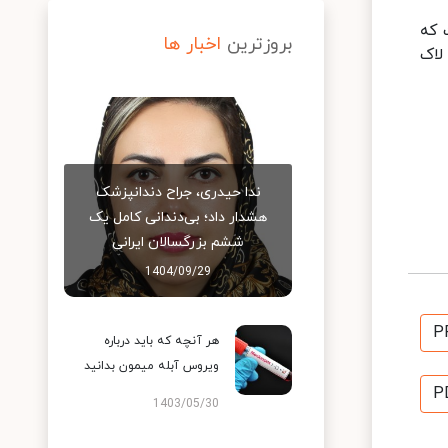
 که
بروزترین
اخبار ها
به لاک
ندا حیدری، جراح دندانپزشک
هشدار داد؛ بی‌دندانی کامل یک
ششم بزرگسالان ایرانی
1404/09/29
P
هر آنچه که باید درباره
ویروس آبله میمون بدانید
P
1403/05/30