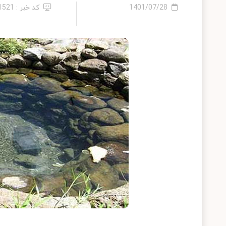
1401/07/28
کد خبر : 21521